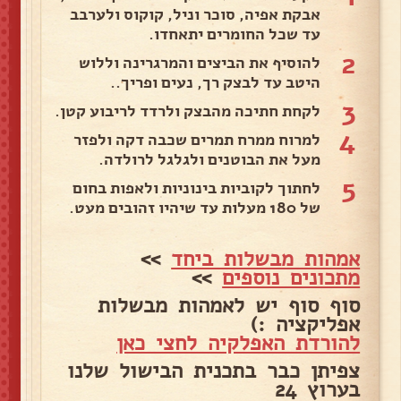
אבקת אפיה, סוכר וניל, קוקוס ולערבב
עד שכל החומרים יתאחדו.
2
להוסיף את הביצים והמרגרינה וללוש
היטב עד לבצק רך, נעים ופריך..
3
לקחת חתיכה מהבצק ולרדד לריבוע קטן.
4
למרוח ממרח תמרים שכבה דקה ולפזר
מעל את הבוטנים ולגלגל לרולדה.
5
לחתוך לקוביות בינוניות ולאפות בחום
של 180 מעלות עד שיהיו זהובים מעט.
אמהות מבשלות ביחד
>>
מתכונים נוספים
>>
סוף סוף יש לאמהות מבשלות
אפליקציה :)
להורדת האפלקיה לחצי כאן
צפיתן כבר בתכנית הבישול שלנו
בערוץ 24