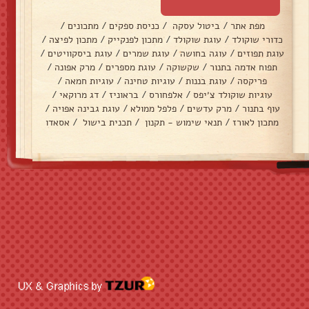
מפת אתר
/
ביטול עסקה
/
כניסת ספקים
/
מתכונים
/
כדורי שוקולד
/
עוגת שוקולד
/
מתכון לפנקייק
/
מתכון לפיצה
/
עוגת תפוזים
/
עוגה בחושה
/
עוגת שמרים
/
עוגת ביסקוויטים
/
תפוח אדמה בתנור
/
שקשוקה
/
עוגת מספרים
/
מרק אפונה
/
פריקסה
/
עוגת בננות
/
עוגיות טחינה
/
עוגיות חמאה
/
עוגיות שוקולד צ׳יפס
/
אלפחורס
/
בראוניז
/
דג מרוקאי
/
עוף בתנור
/
מרק עדשים
/
פלפל ממולא
/
עוגת גבינה אפויה
/
מתכון לאורז
/
תנאי שימוש - תקנון
/
תכנית בישול
/
אסאדו