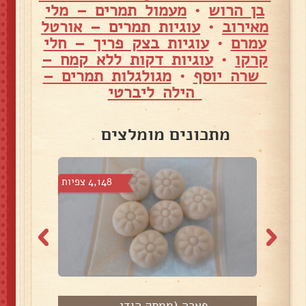
בן הרוש
•
מעמול תמרים – מלי
מאירוב
•
עוגיות תמרים – אורטל
עמרם
•
עוגיות בצק פריך – חלי
קרקו
•
עוגיות דקות ללא קמח –
שרה יוסף
•
מגולגלות תמרים –
הילה ליברטי
מתכונים מומלצים
צפיות
4,148 צפיות
פארה (ממתק הודי...