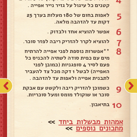
קטנים כל עיגול על גזיר נייר אפייה .
5
לאפות בחום של 180 מעלות בערך 25
דקות עד להזהבה מלאה.
6
אפשר להוציא אחד ולבדוק .
7
להוציא לקרר להזריק ריבה לפזר סוכר.
8
**אפשרות נוספת לפני אפייה להרתיח
מים עם כפית סודה לשתיה להכניס כל
פעם לסיר 4 סופגניות (כמובן לפני
האפייה) לבשל 1 דקה מכל צד להעביר
לתבנית אפייה ולאפות עד להזהבה .
9
כשמוכן להזריק ריבה ולקשט עם אבקת
סוכר או שוקולד מומס ומעל סוכריות.
10
בתיאבון.
אמהות מבשלות ביחד
>>
מתכונים נוספים
>>