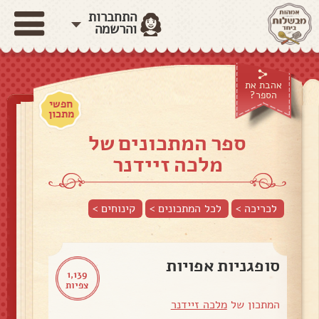
התחברות
והרשמה
אהבת את
הספר?
חפשי
מתכון
ספר המתכונים של
מלכה זיידנר
לכריכה >
לכל המתכונים >
קינוחים
>
סופגניות אפויות
1,139
צפיות
המתכון של
מלכה זיידנר