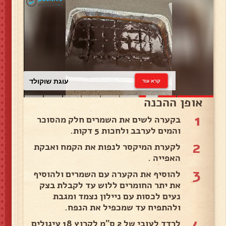
עוגת שוקולד
קרא עוד
אופן ההכנה
1
בקערה לשים את השמרים חלק מהסוכר
והמים לערבב ולחכות 5 דקות.
2
לקערת המיקסר לנפות את הקמח ואבקת
האפייה .
3
להוסיף את הקערה עם השמרים ולהוסיף
את יתר החומרים ללוש עד לקבלת בצק
נעים לכסות עם ניילון נצמד ומגבת
ולהתפיח עד שמכפיל את הנפח.
4
לרדד לעובי של 2 ס"מ לקרוץ 18 עיגולים