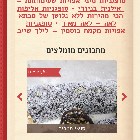
סופגניות מיני אפויות טעימותתת –
אילנית בניזרי
•
סופגניות אליפות
הכי מהירות ללא גלוטן של סבתא
לאה – לאה מאיר
•
סופגניות
אפויות מקמח כוסמין – לילך טייב
מתכונים מומלצים
צפיות
962 צפיות
סושי תמרים