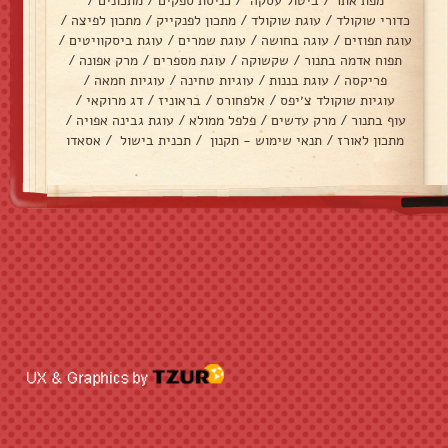
מפת אתר
/
ביטול עסקה
/
כניסת ספקים
/
מתכונים
/
כדורי שוקולד
/
עוגת שוקולד
/
מתכון לפנקייק
/
מתכון לפיצה
/
עוגת תפוזים
/
עוגה בחושה
/
עוגת שמרים
/
עוגת ביסקוויטים
/
תפוח אדמה בתנור
/
שקשוקה
/
עוגת מספרים
/
מרק אפונה
/
פריקסה
/
עוגת בננות
/
עוגיות טחינה
/
עוגיות חמאה
/
עוגיות שוקולד צ׳יפס
/
אלפחורס
/
בראוניז
/
דג מרוקאי
/
עוף בתנור
/
מרק עדשים
/
פלפל ממולא
/
עוגת גבינה אפויה
/
מתכון לאורז
/
תנאי שימוש - תקנון
/
תכנית בישול
/
אסאדו