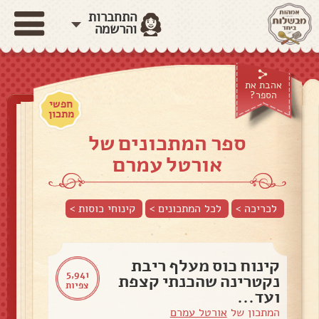
התחברות
והרשמה
אהבת את
הספר?
חפשי
מתכון
ספר המתכונים של
אורטל עמרם
לכריכה >
לכל המתכונים >
קינוחי כוסות
>
קינוח כוס מעלף ריבת
5,941
נקטרינה שהכנתי קצפת
צפיות
ועד...
המתכון של
אורטל עמרם