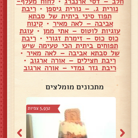
חלב – דסי ארנברג
•
לחוח מעלף-
נורית ג. – נורית גיספן
•
ריבת
תפוז סיני ביתית של סבתא
אביבה – לאה מאיר
•
קינוח
עוגיות לוטוס – אתי ממן
•
עוגת
כוס כוס – זימרת זגורי
•
ריבת
תפוחים ביתית הכי טעימה שיש
של סבתא אביבה – לאה מאיר
•
ריבת חצילים – אורה ארגוב
•
ריבת גזר גמדי – אורה ארגוב
מתכונים מומלצים
צפיות
5,932 צפיות