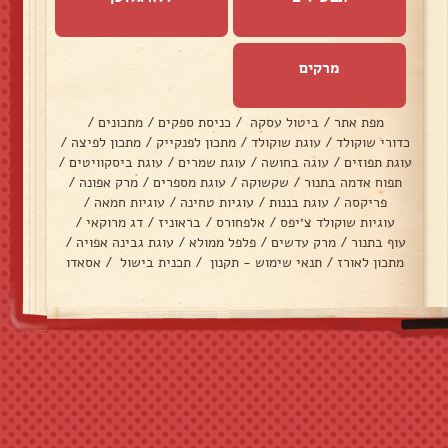
מרקים
מפת אתר
/
ביטול עסקה
/
כניסת ספקים
/
מתכונים
/
כדורי שוקולד
/
עוגת שוקולד
/
מתכון לפנקייק
/
מתכון לפיצה
/
עוגת תפוזים
/
עוגה בחושה
/
עוגת שמרים
/
עוגת ביסקוויטים
/
תפוח אדמה בתנור
/
שקשוקה
/
עוגת מספרים
/
מרק אפונה
/
פריקסה
/
עוגת בננות
/
עוגיות טחינה
/
עוגיות חמאה
/
עוגיות שוקולד צ׳יפס
/
אלפחורס
/
בראוניז
/
דג מרוקאי
/
עוף בתנור
/
מרק עדשים
/
פלפל ממולא
/
עוגת גבינה אפויה
/
מתכון לאורז
/
תנאי שימוש - תקנון
/
תכנית בישול
/
אסאדו