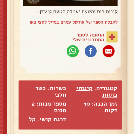
קינוח כוס והטעם יאמלה הטעם גן עדן.
לקבלת הספר של אורטל עמרם במייל
לחצי כאן
הוספה לספר
המתכונים שלי
קטגוריה:
קינוחי
כשרות: כשר
כוסות
חלבי
זמן הכנה: 10
מספר מנות:
2
דקות
מנות
דרגת קושי: קל