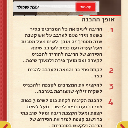
עוגת שוקולד
קרא עוד
אופן ההכנה
1
הריבה לשים את כל המצרכים בסיר
כשעה מידי פעם לערבב על אש קטנה
שזה מסמיך זה מוכן .לשים מעל מסננת
מעל קערה ועם כפית לערבב שיצא
הסירופ של הריבה להוריד להכניס
לקערה ועם מועך פירה ולמעוך טיפה..
2
לקחת פתי בר והמאה ולערבב להניח
בצד..
3
להקציף את המצרכים לקצפת ולהכניס
לשקית זילוף שמצורפת בערכה..
4
להכנת הקינוח לקחת כוס לשים 3 כפות
פתי בר ועם כפית ליישר.. מעל לשים
קצפת ומעל הקצפת ריבה ומעל שוב פתי
בר ושוב קצפת לפזר את הסירופ של
הריבה ולקשט בסוכריות..