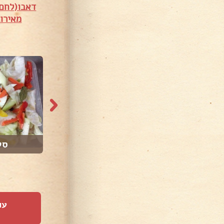
דאבו(לחם 
מאירו
350 צפיות
34,530 צפיות
סלט חצילים מטוג...
סל
עו