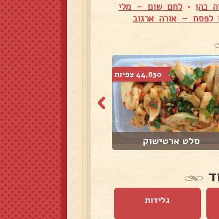
ה כהן
•
לחם שום – מלי
 לפסח – אורה ארגוב
44,630 צפיות
236 צפיות
סלט ארטישוק
חלה
ד
גלידות