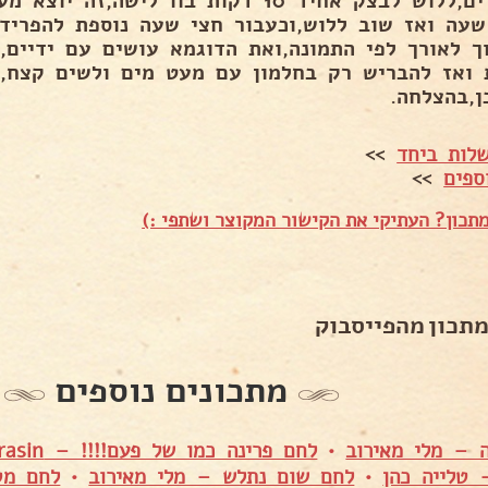
פושרים,ללוש לבצק אחיד 10 דקות בוו לישה
שעה ואז שוב ללוש,וכעבור חצי שעה נוספת להפריד
ן,בהצלחה.
לות ביחד
>>
ספים
>>
תכון? העתיקי את הקישור המקוצר ושתפי :)
מתכון מהפייסבוק
מתכונים נוספים
 – מלי מאירוב
•
לחם פרינה כמו של פעם!!!! – Shuly Asulin Karasin
 טלייה כהן
•
לחם שום נתלש – מלי מאירוב
•
לחם מט