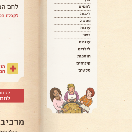
לחם הכ
לחמים
ריבות
לקבלת הס
פסטה
עוגות
בשר
עוגיות
לילדים
תוספות
קינוחים
הו
סלטים
המת
קטגור
לחמי
מרכיבי
קילו קיל