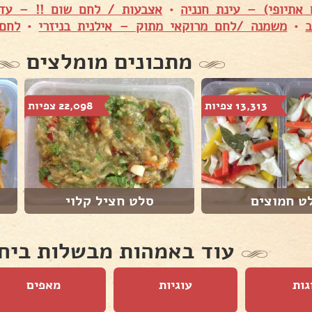
אתיופי) – עינת חנניה
•
אצבעות / לחם שום !! – עד
ב
•
משמנה /לחם מרוקאי מתוק – אילנית בניזרי
•
לחם
מתכונים מומלצים
13,313 צפיות
22,098 צפיות
ט חמוצים
סלט חציל קלוי
עוד באמהות מבשלות ביח
גות
עוגיות
מאפים