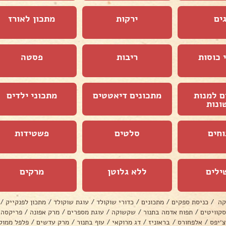
ים
ירקות
מתכון לאורז
 כוסות
ריבות
פסטה
ם למנות
מתכונים דיאטטים
מתכוני ילדים
ונות
וחים
סלטים
פשטידות
ילים
ללא גלוטן
מרקים
קה
/
כניסת ספקים
/
מתכונים
/
כדורי שוקולד
/
עוגת שוקולד
/
מתכון לפנקייק
/
סקוויטים
/
תפוח אדמה בתנור
/
שקשוקה
/
עוגת מספרים
/
מרק אפונה
/
פריקסה
צ׳יפס
/
אלפחורס
/
בראוניז
/
דג מרוקאי
/
עוף בתנור
/
מרק עדשים
/
פלפל ממול