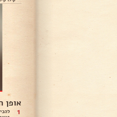
אופן ה
1