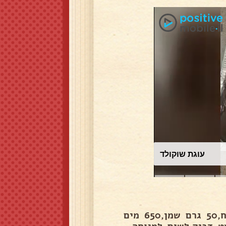
עוגת שוקולד
להכין את הבצק,קילו קמח,שמרית טריה 1,כף סוכר,כף מלח,50 גרם שמן,650 מים