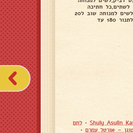
,זה יוצא מעט דביק,לשים למנוחה
 לשתים,כל חתיכה
למשוך לאורך לפי התמונה,ואת הדוגמא עושים עם ידיים,לשים למנוחה שוב ל20
דקות ואז להבריש רק בחלמון עם מעט מים ולשים קצח,לתנור 180 עד
•
לחם
וגן – אורטל עמרם
•