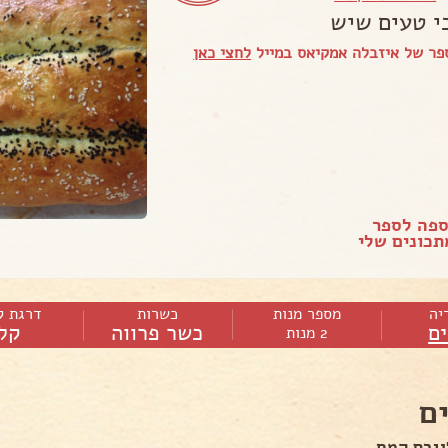
י טעים שיש
פר של איזבלה אמקיאס במייל
לחצי כאן
ספה לספר
כונים שלי
יה
מספר מנות
כשרות
דרגת ק
ם
כשר פרווה
קל
2 מנות
ם
וגרם קמח,