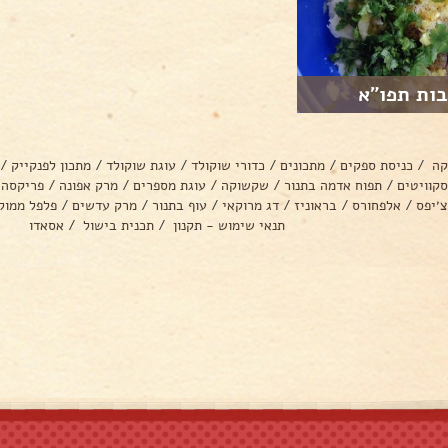
בות תפו״א
קה
/
כניסת ספקים
/
מתכונים
/
כדורי שוקולד
/
עוגת שוקולד
/
מתכון לפנקייק
/
סקוויטים
/
תפוח אדמה בתנור
/
שקשוקה
/
עוגת מספרים
/
מרק אפונה
/
פריקסה
צ׳יפס
/
אלפחורס
/
בראוניז
/
דג מרוקאי
/
עוף בתנור
/
מרק עדשים
/
פלפל ממול
תנאי שימוש - תקנון
/
תכנית בישול
/
אסאדו