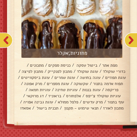
פחזניות,אקלר
מפת אתר
/
ביטול עסקה
/
כניסת ספקים
/
מתכונים
/
כדורי שוקולד
/
עוגת שוקולד
/
מתכון לפנקייק
/
מתכון לפיצה
/
עוגת תפוזים
/
עוגה בחושה
/
עוגת שמרים
/
עוגת ביסקוויטים
/
תפוח אדמה בתנור
/
שקשוקה
/
עוגת מספרים
/
מרק אפונה
/
פריקסה
/
עוגת בננות
/
עוגיות טחינה
/
עוגיות חמאה
/
עוגיות שוקולד צ׳יפס
/
אלפחורס
/
בראוניז
/
דג מרוקאי
/
עוף בתנור
/
מרק עדשים
/
פלפל ממולא
/
עוגת גבינה אפויה
/
מתכון לאורז
/
תנאי שימוש - תקנון
/
תכנית בישול
/
אסאדו