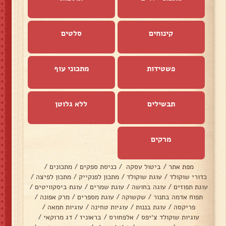
קינוחים
סלטים
פשטידות
מתכוני עוף
תבשילים
ללא גלוטן
מרקים
מפת אתר
/
ביטול עסקה
/
כניסת ספקים
/
מתכונים
/
כדורי שוקולד
/
עוגת שוקולד
/
מתכון לפנקייק
/
מתכון לפיצה
/
עוגת תפוזים
/
עוגה בחושה
/
עוגת שמרים
/
עוגת ביסקוויטים
/
תפוח אדמה בתנור
/
שקשוקה
/
עוגת מספרים
/
מרק אפונה
/
פריקסה
/
עוגת בננות
/
עוגיות טחינה
/
עוגיות חמאה
/
עוגיות שוקולד צ׳יפס
/
אלפחורס
/
בראוניז
/
דג מרוקאי
/