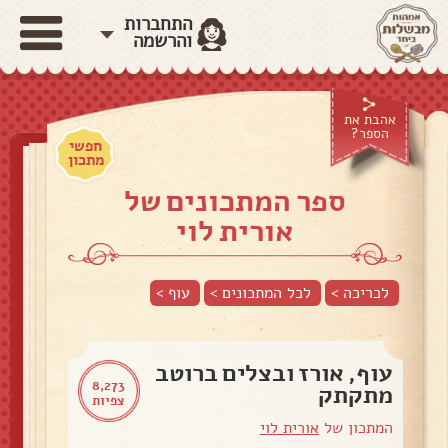
התחברות
והרשמה
אהבת את
הספר?
חפשי
מתכון
ספר המתכונים של
אורית לוי
לכריכה >
לכל המתכונים >
עוף
>
עוף, אורז ובצלים ברוטב
8,273
מתקתק
צפיות
המתכון של
אורית לוי