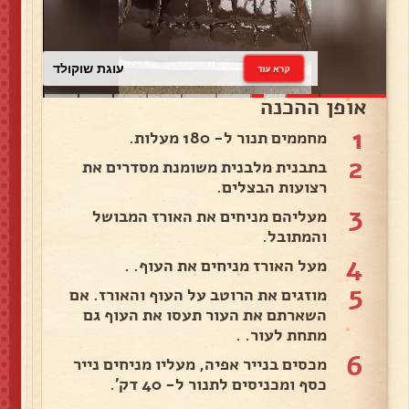
עוגת שוקולד
קרא עוד
אופן ההכנה
1
מחממים תנור ל- 180 מעלות.
2
בתבנית מלבנית משומנת מסדרים את
רצועות הבצלים.
3
מעליהם מניחים את האורז המבושל
והמתובל.
4
מעל האורז מניחים את העוף. .
5
מוזגים את הרוטב על העוף והאורז. אם
השארתם את העור תעסו את העוף גם
מתחת לעור. .
6
מכסים בנייר אפיה, מעליו מניחים נייר
כסף ומכניסים לתנור ל- 40 דק'.