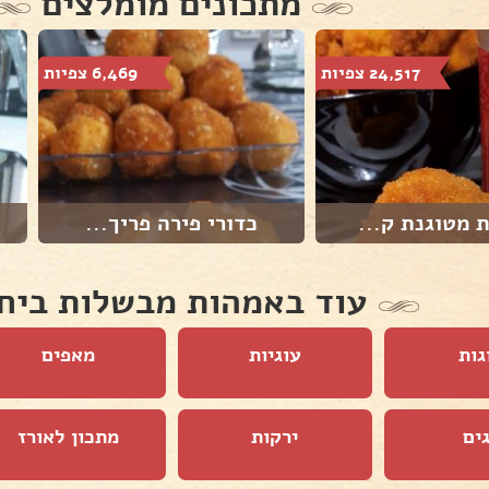
מתכונים מומלצים
24,517 צפיות
6,469 צפיות
 מטוגנת ק...
כדורי פירה פריך...
עוד באמהות מבשלות ביח
גות
עוגיות
מאפים
ים
ירקות
מתכון לאורז