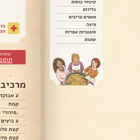
קינוחי כוסות
גלידות
מאפים פריכים
פיצה
הו
המת
סופגניות אפויות
שונות
קטגור
תוספ
מרכיבי
2 אבוקדו חתוך לפלחים
קמח
,פירורי פ
2 ביצים טרופות
קצת פלפ
קצת מלח