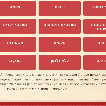
 כוסות
ריבות
פסטה
ם למנות
מתכונים דיאטטים
מתכוני ילדים
ונות
וחים
סלטים
פשטידות
ילים
ללא גלוטן
מרקים
קה
/
כניסת ספקים
/
מתכונים
/
כדורי שוקולד
/
עוגת שוקולד
/
מתכון לפנקייק
/
סקוויטים
/
תפוח אדמה בתנור
/
שקשוקה
/
עוגת מספרים
/
מרק אפונה
/
פריקסה
צ׳יפס
/
אלפחורס
/
בראוניז
/
דג מרוקאי
/
עוף בתנור
/
מרק עדשים
/
פלפל ממול
תנאי שימוש - תקנון
/
תכנית בישול
/
אסאדו