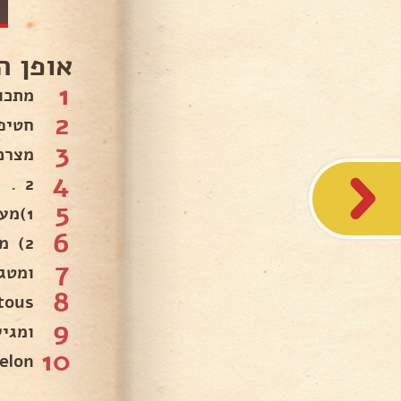
אופן ה
1
מתכו
2
חטיפי
3
מצרכ
4
2 .
5
1)מערבבים את התבלינים עם השומשום ופירורי פנקו.
6
2) מגלגלים את האבוקדו בקמח וטובלים בביצה ומגלגלים בפירורי פנקו.
7
ומטג
8
tous.
9
ומגיש
10
elon.