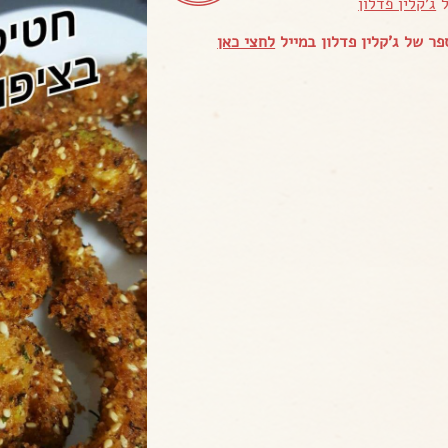
ל
ג'קלין פדלון
ר של ג'קלין פדלון במייל
לחצי כאן