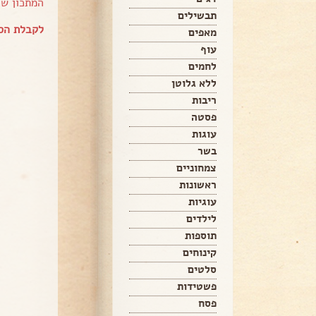
המתכון ש
תבשילים
לקבלת הספ
מאפים
עוף
לחמים
ללא גלוטן
ריבות
פסטה
עוגות
בשר
צמחוניים
ראשונות
עוגיות
לילדים
תוספות
קינוחים
סלטים
פשטידות
פסח