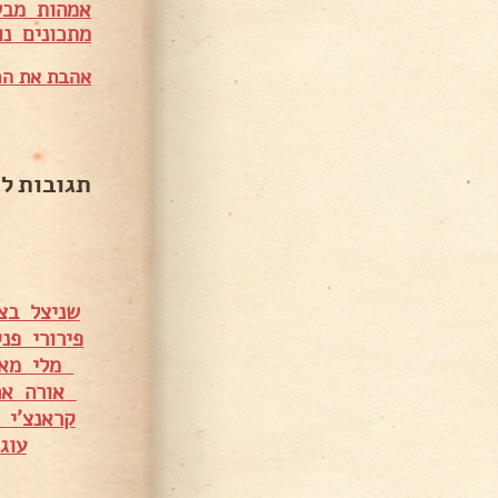
אמהות מבש
מתכונים נו
אהבת את המ
תגובות ל
שניצל בצ
פירורי פנ
מלי מאי
אורה אר
קראנצ'י 
עוג