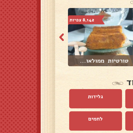
8,142 צפיות
7,304 צפיות
טורטיות ממולאו...
תפו"א ובטטה בתנ...
ד
גלידות
לחמים