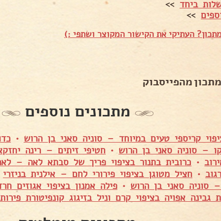
לות ביחד
>>
ספים
>>
תכון? העתיקי את הקישור המקוצר ושתפי :)
מתכון מהפייסבוק
מתכונים נוספים
יפוי קריספי טעים במיוחד – סוניה סאני בן הרוש
•
כדו
קו – סוניה סאני בן הרוש
•
חטיפי זיתים – רינה יחזקא
רוב
•
כרובית בתנור בציפוי פריך של סבתא לאה – לאה
גוב
•
חציל מטוגן בציפוי פירורי לחם – אילנית בניזרי
•
– סוניה סאני בן הרוש
•
פילה אמנון בציפוי אגוזים חר
ת גבינה אפויה בציפוי קרם וניל בזיגוג קונפיטורת פירו