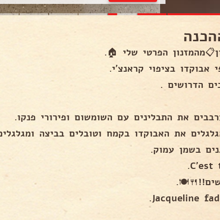
הכנה
ן📋מהמזנון הפרטי שלי 🏠.
 אבוקדו בציפוי קראנצ'י.
ים הדרושים .
נים בשמן עמוק.
C'est 
ים!!🍴🍽.
Jacqueline fad