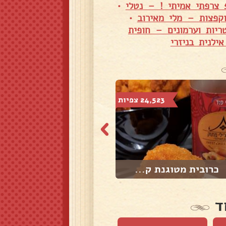
 צרפתי אמיתי ! – נטלי
•
קפצות – מלי מאירוב
•
יות וערמונים – חופית
לנית בניזרי
24,523 צפיות
7,304 צפיות
כרובית מטוגנת ק...
תפו"א ובטטה בתנ...
ד