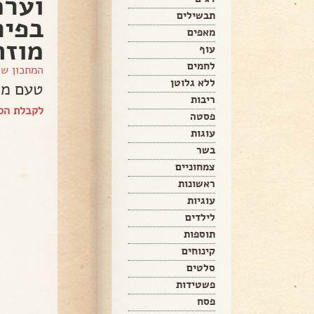
וערמ
תבשילים
בפיר
מאפים
מוזה
עוף
לחמים
המתכון ש
ללא גלוטן
טעם מי
ריבות
לקבלת הספ
פסטה
עוגות
בשר
צמחוניים
ראשונות
עוגיות
לילדים
תוספות
קינוחים
סלטים
פשטידות
פסח