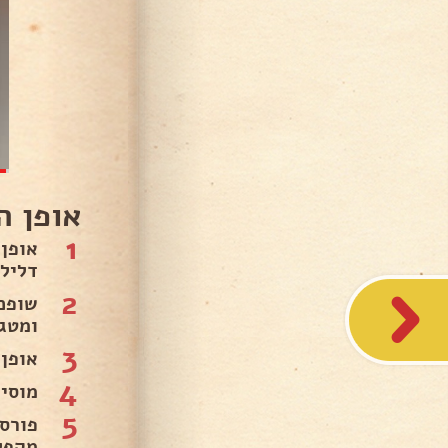
אופן ה
1
אופן
דליל
2
שופכ
ומטגנים 
3
אופן 
4
מוסיפי
5
מקפל