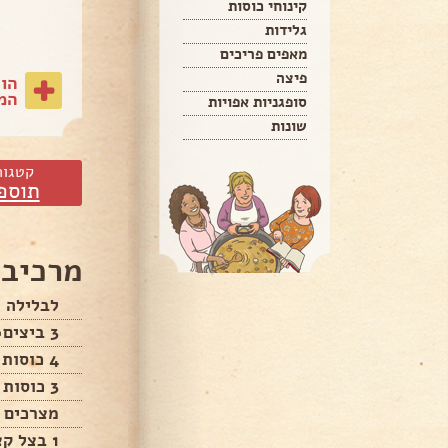
קינוחי כוסות
גלידות
מאפים פריכים
פיצה
הו
המת
סופגניות אפויות
שונות
קטגור
תוספ
מרכיבי
לבלילה
3 ביצים🐣🐣🐣
4 כוסות חלב🍶
3 כוסות קמח
מצרכים ה
1 בצל קצוץ