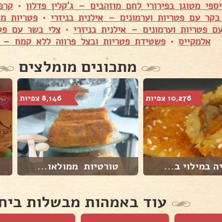
ספי מטוגן בפירורי לחם מוזהבים – ג'קלין פדלון
•
קרפ
בקר עם פטריות וערמונים – אילנית בניזרי
•
פטריות מו
עם פטריות וערמונים – אילנית בניזרי
•
צלי בשר עם פטר
אלמקייס
•
פשטידת פטריות ובצל פרווה ללא קמח – אי
מתכונים מומלצים
10,276 צפיות
8,146 צפיות
ה במילוי ב...
טורטיות ממולאו...
עוד באמהות מבשלות ביח