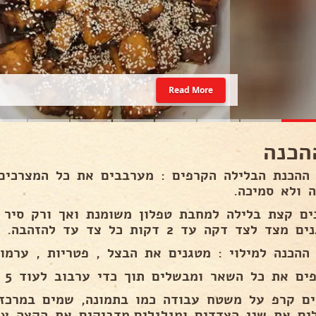
Read More
הכנה
 ההכנת הבלילה הקרפים : מערבבים את כל המצרכים
ה ולא סמיכה.
ים קצת בלילה למחבת טפלון משומנת ואך ורק סיר 
מצד לצד דקה עד 2 דקות כל צד עד להזהבה.
ההכנה למילוי : מטגנים את הבצל , פטריות , ערמונים וגמ
ם את כל השאר ומבשלים תוך כדי ערבוב לעוד 5 דקות ומקררים❄.
ים את שני הצדדים ומגלגלים,מדביקים את הקצה עם