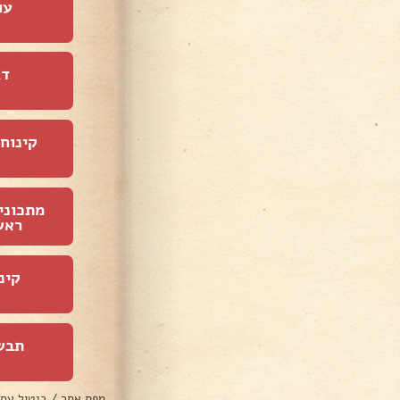
עו
דג
קינוחי
מתכוני
ראש
קינ
תבש
מפת אתר
/
ביטול עס