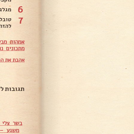
6
מגלג
7
טובל
להזה
אמהות מבש
מתכונים נו
אהבת את המ
תגובות ל
בשר צלי מס' 5 עם פטריות ומיני תפו"א –
משגע – 