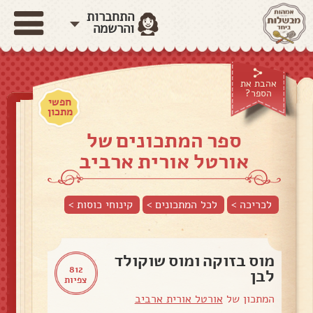
התחברות
והרשמה
אהבת את
הספר?
חפשי
מתכון
ספר המתכונים של
אורטל אורית ארביב
לכריכה >
לכל המתכונים >
קינוחי כוסות
>
מוס בזוקה ומוס שוקולד
812
לבן
צפיות
המתכון של
אורטל אורית ארביב