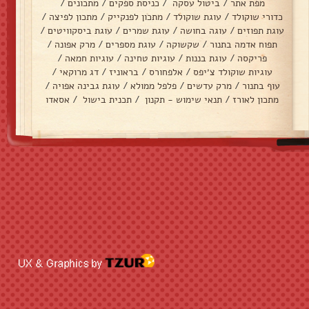
מפת אתר
/
ביטול עסקה
/
כניסת ספקים
/
מתכונים
/
כדורי שוקולד
/
עוגת שוקולד
/
מתכון לפנקייק
/
מתכון לפיצה
/
עוגת תפוזים
/
עוגה בחושה
/
עוגת שמרים
/
עוגת ביסקוויטים
/
תפוח אדמה בתנור
/
שקשוקה
/
עוגת מספרים
/
מרק אפונה
/
פריקסה
/
עוגת בננות
/
עוגיות טחינה
/
עוגיות חמאה
/
עוגיות שוקולד צ׳יפס
/
אלפחורס
/
בראוניז
/
דג מרוקאי
/
עוף בתנור
/
מרק עדשים
/
פלפל ממולא
/
עוגת גבינה אפויה
/
מתכון לאורז
/
תנאי שימוש - תקנון
/
תכנית בישול
/
אסאדו