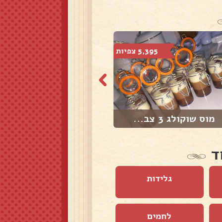
5,395 צפיות
1,844 צפיות
מוס שוקולג 3 צב...
סברינות
ד
גלידות
לחמים