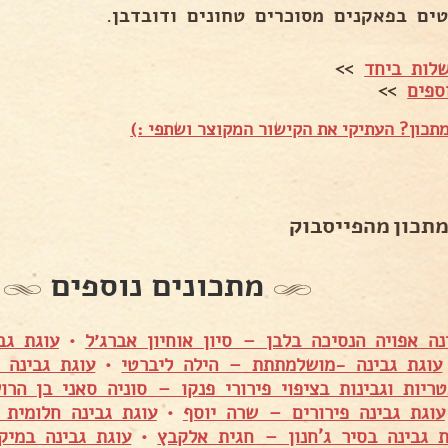
ים בפאקנים מסוכרים טחונים ודובדבן.
לות ביחד
>>
ספים
>>
תכון? העתיקי את הקישור המקוצר ושתפי :)
מתכון מהפייסבוק
מתכונים נוספים
נה אפויה הנסיכה בלבן – סיון אוחיון אברג׳ל
•
עוגת גב
עוגת גבינה -מושלמתתת – הילה ליברטי
•
עוגת גבינה 
טריות וגבינות בציפוי פירורי פנקו – סוניה סאני בן הרו
עוגת גבינה פירורים – שרה יוסף
•
עוגת גבינה חלומית 
ת גבינה בסיר ג'חנון – חגית אלקבץ
•
עוגת גבינה במיק