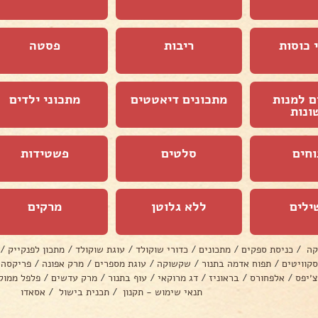
 כוסות
ריבות
פסטה
ם למנות
מתכונים דיאטטים
מתכוני ילדים
ונות
וחים
סלטים
פשטידות
ילים
ללא גלוטן
מרקים
קה
/
כניסת ספקים
/
מתכונים
/
כדורי שוקולד
/
עוגת שוקולד
/
מתכון לפנקייק
/
סקוויטים
/
תפוח אדמה בתנור
/
שקשוקה
/
עוגת מספרים
/
מרק אפונה
/
פריקסה
צ׳יפס
/
אלפחורס
/
בראוניז
/
דג מרוקאי
/
עוף בתנור
/
מרק עדשים
/
פלפל ממול
תנאי שימוש - תקנון
/
תכנית בישול
/
אסאדו