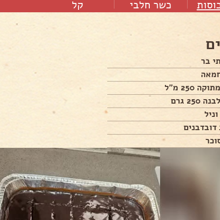
כוסות
כשר חלבי
קל
ם
י בר