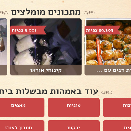
מתכונים מומלצים
29,303 צפיות
3,001 צפיות
 דגים עם ...
קינוחי אוראו
עוד באמהות מבשלות ביח
גות
עוגיות
מאפים
ים
ירקות
מתכון לאורז