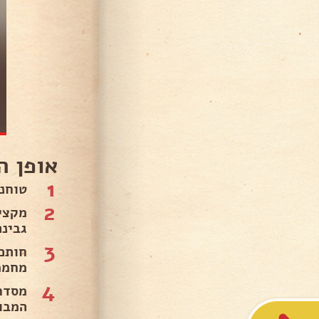
אופן ה
1
טוחנ
2
גבינה
3
חותכ
מחממים בפי
4
מסדר
המבו