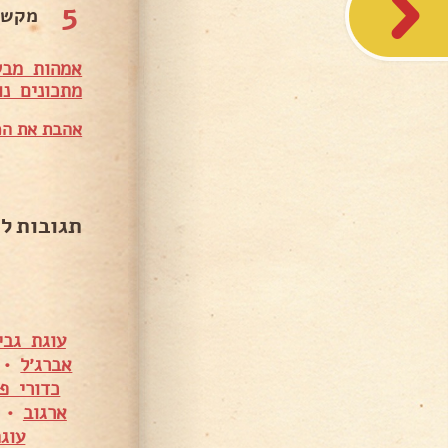
5
מקשט
אמהות מבש
מתכונים נו
אהבת את המ
תגובות ל
עוגת גבי
אברג׳ל
•
כדורי פ
ארגוב
•
עוג