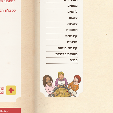
המתכון ש
מאפים
לקבלת הספ
לחמים
עוגות
עוגיות
תוספות
קינוחים
סלטים
קינוחי כוסות
מאפים פריכים
פיצה
הו
המת
קטגור