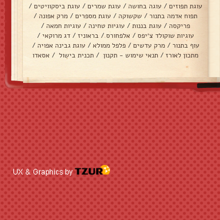
עוגת תפוזים
/
עוגה בחושה
/
עוגת שמרים
/
עוגת ביסקוויטים
/
תפוח אדמה בתנור
/
שקשוקה
/
עוגת מספרים
/
מרק אפונה
/
פריקסה
/
עוגת בננות
/
עוגיות טחינה
/
עוגיות חמאה
/
עוגיות שוקולד צ׳יפס
/
אלפחורס
/
בראוניז
/
דג מרוקאי
/
עוף בתנור
/
מרק עדשים
/
פלפל ממולא
/
עוגת גבינה אפויה
/
מתכון לאורז
/
תנאי שימוש - תקנון
/
תכנית בישול
/
אסאדו