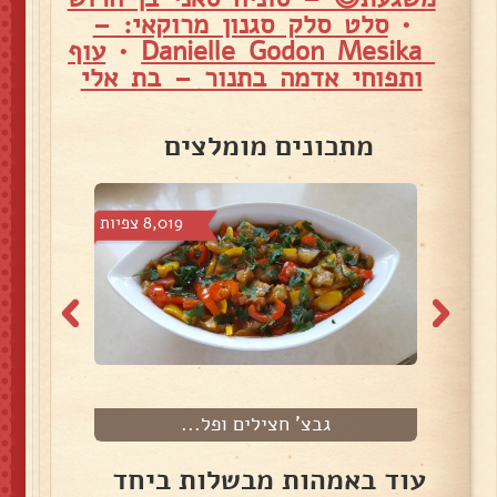
•
סלט סלק סגנון מרוקאי: –
Danielle Godon Mesika
•
עוף
ותפוחי אדמה בתנור – בת אלי
מתכונים מומלצים
צפיות
8,019 צפיות
גבצ' חצילים ופל...
ס
עוד באמהות מבשלות ביחד