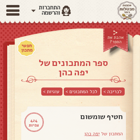
התחברות
והרשמה
אהבת את
הספר?
חפשי
מתכון
ספר המתכונים של
יפה כהן
לכריכה >
לכל המתכונים >
עוגיות
>
חטיף שומשום
424
צפיות
המתכון של
יפה כהן