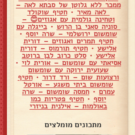
ממכר ללא גלוטן של סבתא לאה –
לאה מאיר
•
חטיף שוקולד
וטחינה גולמית עם אגוזים😍 –
סוניה סאני בן הרוש
•
בייגלה עם
שומשום ירושלמי – שרה יוסף
•
חטיף תמרים ואגוזים – דורית
אלישע
•
חטיף תורמוס – דורית
אלישע
•
סלט כרוב לבן ברוטב
אסיאתי עם שומשום – אורית לוי
•
שעועית ירוקה עם שומשום
ורצועות שום – ורד דרור
•
חטיף
שומשום ביתי משגע – אורטל
עמרם
•
חמסה שומשום – שרה
יוסף
•
חטיף פטריות כמו
באולמות – אילנית בניזרי
מתכונים מומלצים