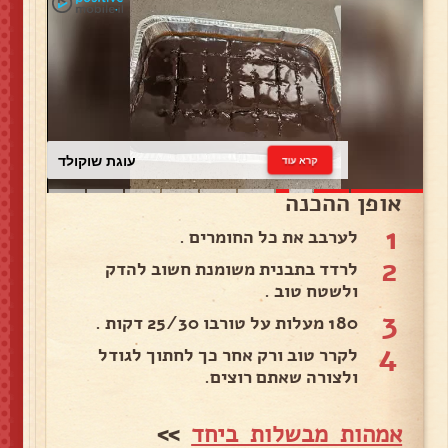
עוגת שוקולד
קרא עוד
אופן ההכנה
1
לערבב את כל החומרים .
2
לרדד בתבנית משומנת חשוב להדק
ולשטח טוב .
3
180 מעלות על טורבו 25/30 דקות .
4
לקרר טוב ורק אחר כך לחתוך לגודל
ולצורה שאתם רוצים.
אמהות מבשלות ביחד
>>