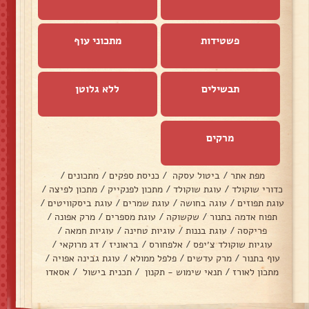
פשטידות
מתכוני עוף
תבשילים
ללא גלוטן
מרקים
מפת אתר
/
ביטול עסקה
/
כניסת ספקים
/
מתכונים
/
כדורי שוקולד
/
עוגת שוקולד
/
מתכון לפנקייק
/
מתכון לפיצה
/
עוגת תפוזים
/
עוגה בחושה
/
עוגת שמרים
/
עוגת ביסקוויטים
/
תפוח אדמה בתנור
/
שקשוקה
/
עוגת מספרים
/
מרק אפונה
/
פריקסה
/
עוגת בננות
/
עוגיות טחינה
/
עוגיות חמאה
/
עוגיות שוקולד צ׳יפס
/
אלפחורס
/
בראוניז
/
דג מרוקאי
/
עוף בתנור
/
מרק עדשים
/
פלפל ממולא
/
עוגת גבינה אפויה
/
מתכון לאורז
/
תנאי שימוש - תקנון
/
תכנית בישול
/
אסאדו