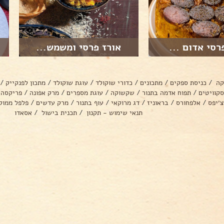
רסי אדום ...
אורז פרסי ומשמש...
קה
/
כניסת ספקים
/
מתכונים
/
כדורי שוקולד
/
עוגת שוקולד
/
מתכון לפנקייק
/
סקוויטים
/
תפוח אדמה בתנור
/
שקשוקה
/
עוגת מספרים
/
מרק אפונה
/
פריקסה
צ׳יפס
/
אלפחורס
/
בראוניז
/
דג מרוקאי
/
עוף בתנור
/
מרק עדשים
/
פלפל ממול
תנאי שימוש - תקנון
/
תכנית בישול
/
אסאדו