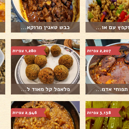
קפץ עם או...
כבש טאגין מרוקא...
2,207 צפיות
1,280 צפיות
תפוחי אדמ...
פלאפל קל מאוד ל...
3,138 צפיות
2,946 צפיות