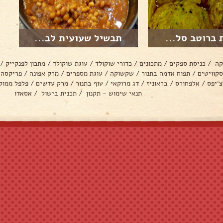
 ברוטב סל...
תבשיל שעועית לב...
קה
/
כניסת ספקים
/
מתכונים
/
כדורי שוקולד
/
עוגת שוקולד
/
מתכון לפנקייק
/
סקוויטים
/
תפוח אדמה בתנור
/
שקשוקה
/
עוגת מספרים
/
מרק אפונה
/
פריקסה
צ׳יפס
/
אלפחורס
/
בראוניז
/
דג מרוקאי
/
עוף בתנור
/
מרק עדשים
/
פלפל ממול
תנאי שימוש - תקנון
/
תכנית בישול
/
אסאדו