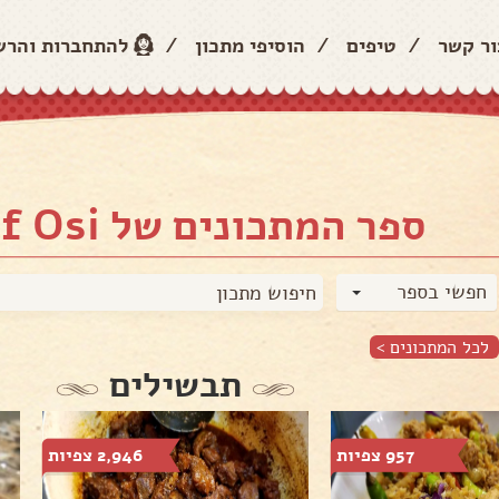
ור קשר
/
טיפים
/
הוסיפי מתכון
/
להתחברות והר
ספר המתכונים של Chef Osi
חפשי בספר
לכל המתכונים >
תבשילים
957 צפיות
2,946 צפיות