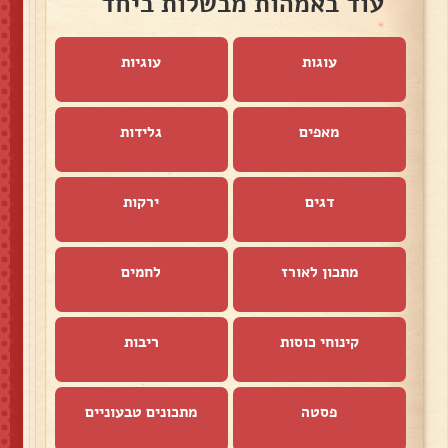
עוד באמהות מבשלות ביחד
עוגות
עוגיות
מאפים
גלידות
דגים
ירקות
מתכון לאורז
לחמים
קינוחי כוסות
ריבות
פסטה
מתכונים טבעוניים