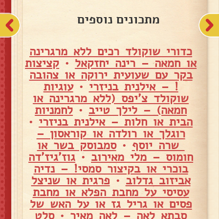
מתכונים נוספים
כדורי שוקולד רכים ללא מרגרינה
או חמאה – רינה יחזקאל
•
קציצות
בקר עם שעועית ירוקה או צהובה
! – אילנית בניזרי
•
עוגיות
שוקולד צ'יפס (ללא מרגרינה או
חמאה) – לילך טייב
•
לחמניות
הבית או חלות – אילנית בניזרי
•
רוגלך או רולדה או קוראסון –
שרה יוסף
•
סמבוסק בשר או
חומוס – מלי מאירוב
•
גוז'גיז'דה
בוכרי או בקיצור סמסי! – נדיה
אביזוב גדלוב
•
פרגית או שניצל
עסיסי על מחבת הפלא או מחבת
פסים או גריל גז או על האש של
סבתא לאה – לאה מאיר
•
סלט