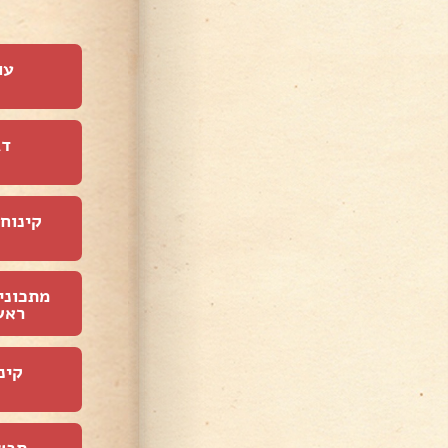
עו
דג
קינוחי
מתכוני
ראש
קינ
תבש