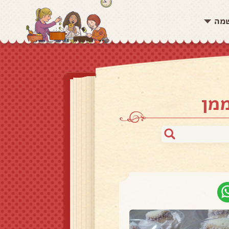
שמה
מן