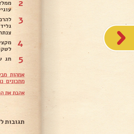
2
ממלא
עוגיי
3
צנתר
4
לשקי
5
חג ש
אמהות מבש
מתכונים נו
אהבת את המ
תגובות ל