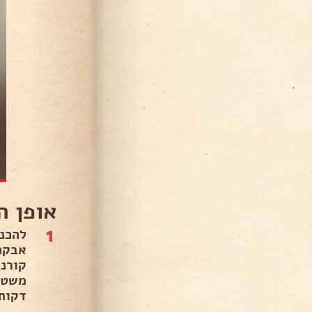
אופן ה
1
להכנ
אבקת
קורנ
דקות.