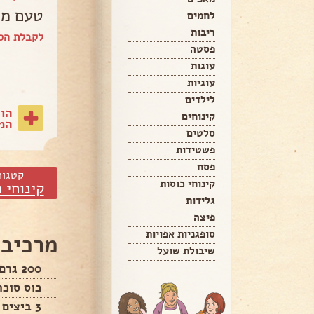
טעם מו
לחמים
ריבות
לקבלת הספ
פסטה
עוגות
עוגיות
לילדים
הו
קינוחים
המת
סלטים
פשטידות
פסח
קטגור
קינוחי כוסות
קינוחי 
גלידות
פיצה
סופגניות אפויות
מרכיבי
שיבולת שועל
200 גרם מחמאה
כוס סוכר
3 ביצים