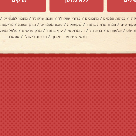
קה
/
כניסת ספקים
/
מתכונים
/
כדורי שוקולד
/
עוגת שוקולד
/
מתכון לפנקייק
/
סקוויטים
/
תפוח אדמה בתנור
/
שקשוקה
/
עוגת מספרים
/
מרק אפונה
/
פריקסה
צ׳יפס
/
אלפחורס
/
בראוניז
/
דג מרוקאי
/
עוף בתנור
/
מרק עדשים
/
פלפל ממול
תנאי שימוש - תקנון
/
תכנית בישול
/
אסאדו