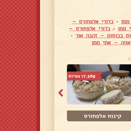
ממן
•
כדורי אלפחורס –
 ממן
•
כדורי אלפחורס –
וס בכוסות – זהבה אור
•
אווה – אתי ממן
17,569 צפיות
100,985 צפיות
קינוח אלפחורס
קינוחי כוסות