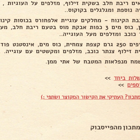
ים ריבת חלב בשקית זילוף, מזלפים על העוגיות , ס
ה נוספת ומגלגלים בקוקוס..
גלידן, כוס מים 3 כפות אבקת מוס בטעם ריבת חלב
 כוכב ומזלפים מעל העוגייה..
מקציפים 250 גרם קצפת צמחית, כוס מים, אינסטנט 
ת זילוף צנתר כוכב, מזלפים ומקשטים עם עוגייה. .
מח מנפלאות המטבח של אתי ממן.
לות ביחד
>>
ספים
>>
תכון? העתיקי את הקישור המקוצר ושתפי :)
מתכון מהפייסבוק