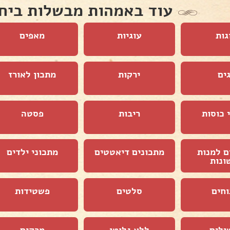
עוד באמהות מבשלות ביח
גות
עוגיות
מאפים
ים
ירקות
מתכון לאורז
 כוסות
ריבות
פסטה
ם למנות
מתכונים דיאטטים
מתכוני ילדים
ונות
וחים
סלטים
פשטידות
ילים
ללא גלוטן
מרקים