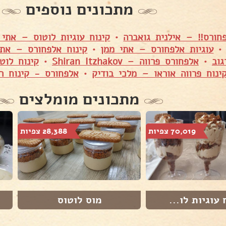
מתכונים נוספים
חורס‼ – אילנית גואברה
•
קינוח עוגיות לוטוס – אתי 
עוגיות אלפחורס – אתי ממן
•
קינוח אלפחורס – אתי
וב
•
אלפחורס פרווה – Shiran Itzhakov
•
קינוח לוט
ינוח פרווה אוראו – מלכי בודיק
•
אלפחורס - קינוח ר
מתכונים מומלצים
70,019 צפיות
28,388 צפיות
 עוגיות לו...
מוס לוטוס