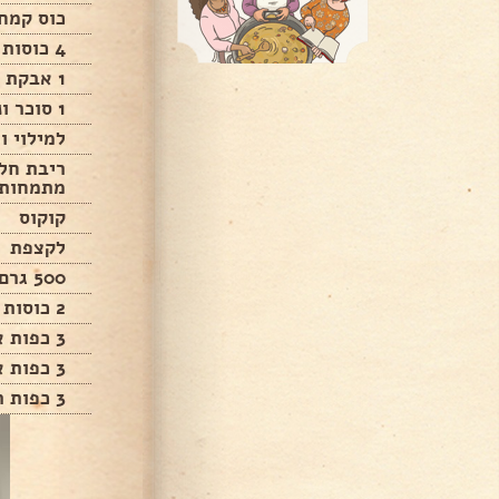
כוס קמח
4 כוסות קורנפלור
1 אבקת אפיה
1 סוכר וניל
למילוי וצ
ריבת חלב
מתמחות)
קוקוס
לקצפת
500 גרם קצפת צמחית
2 כוסות מים
3 כפות אבקת מוס בטעם ריבת חלב
3 כפות אינסטנט פודינג וניל
3 כפות ריבת חלב פרווה.