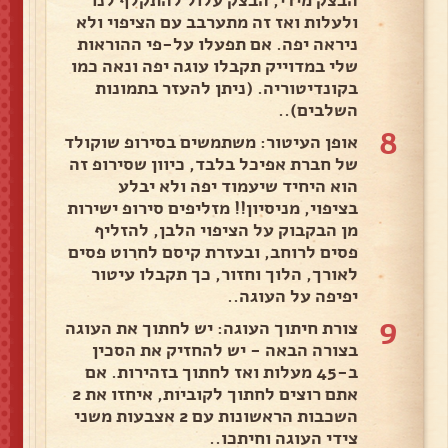
הבצק מידי, הבצק עלול להתקלף לנו
ולעלות ואז זה מתערבב עם הציפוי ולא
ניראה יפה. אם תפעלו על-פי ההוראות
שלי במדוייק תקבלו עוגה יפה ונאה כמו
בקונדיטוריה. (ניתן להעזר בתמונות
השלבים)..
8
אופן העיטור: משתמשים בסירופ שוקולד
של חברת אפיכל בלבד, כיוון שסירופ זה
הוא היחיד שיעמוד יפה ולא יבלע
בציפוי, מניסיון!! מזליפים סירופ ישירות
מן הבקבוק על הציפוי הלבן, להזליף
פסים לרוחב, ובעזרת קיסם לחרוט פסים
לאורך, הלוך וחזור, כך תקבלו עיטור
יפיפה על העוגה..
9
צורת חיתוך העוגה: יש לחתוך את העוגה
בצורה הבאה - יש להחזיק את הסכין
ב-45 מעלות ואז לחתוך בזהירות. אם
אתם רוצים לחתוך לקוביות, איחזו את 2
השכבות הראשונות עם 2 אצבעות משני
צידי העוגה וחיתכו..