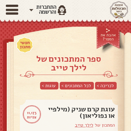
התחברות
והרשמה
אהבת את
הספר?
חפשי
מתכון
ספר המתכונים של
לילך טייב
לכריכה >
לכל המתכונים >
עוגות
>
עוגת קרם שניק (מילפיי
11,173
או נפוליאון)
צפיות
המתכון של
לילך טייב