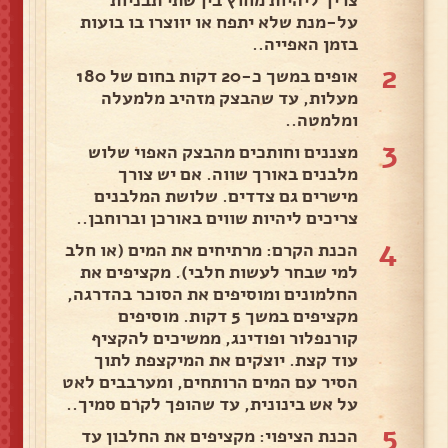
צריך ליהיות מחוץ בין שתי תבניות
על-מנת שלא יתפח או יווצרו בו בועות
בזמן האפייה..
2
אופים במשך כ-20 דקות בחום של 180
מעלות, עד שהבצק מזהיב מלמעלה
ומלמטה..
3
מצננים וחותכים מהבצק האפוי שלוש
מלבנים באורך שווה. אם יש צורך
מישרים גם צדדים. שלושת המלבנים
צריכים ליהיות שווים באורכן וברוחבן..
4
הכנת הקרם: מרתיחים את המים (או חלב
למי שבחר לעשות חלבי). מקציפים את
החלמונים ומוסיפים את הסוכר בהדרגה,
מקציפים במשך 5 דקות. מוסיפים
קורנפלור ופודינג, ממשיכים להקציף
עוד קצת. יוצקים את המיקצפת לתוך
הסיר עם המים הרותחים, ומערבבים לאט
על אש בינונית, עד שהופך לקרם סמיך..
5
הכנת הציפוי: מקציפים את החלבון עד