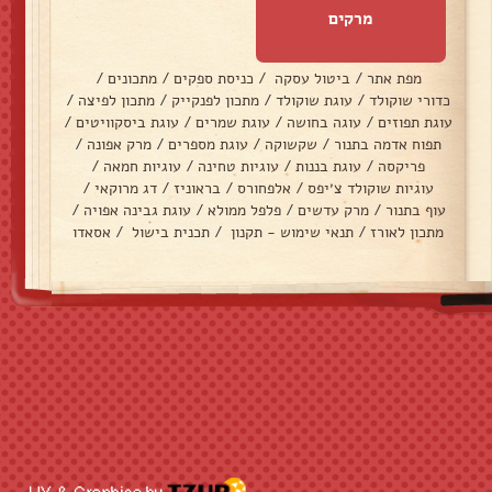
מרקים
מפת אתר
/
ביטול עסקה
/
כניסת ספקים
/
מתכונים
/
כדורי שוקולד
/
עוגת שוקולד
/
מתכון לפנקייק
/
מתכון לפיצה
/
עוגת תפוזים
/
עוגה בחושה
/
עוגת שמרים
/
עוגת ביסקוויטים
/
תפוח אדמה בתנור
/
שקשוקה
/
עוגת מספרים
/
מרק אפונה
/
פריקסה
/
עוגת בננות
/
עוגיות טחינה
/
עוגיות חמאה
/
עוגיות שוקולד צ׳יפס
/
אלפחורס
/
בראוניז
/
דג מרוקאי
/
עוף בתנור
/
מרק עדשים
/
פלפל ממולא
/
עוגת גבינה אפויה
/
מתכון לאורז
/
תנאי שימוש - תקנון
/
תכנית בישול
/
אסאדו