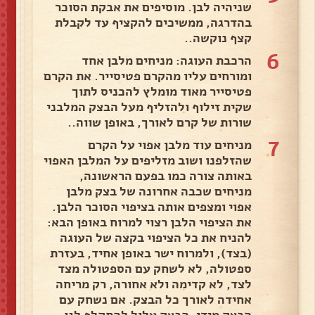
שניהיה לבן. מוסיפים את אבקת הסוכר
בהדרגה, ממשיכים להקציף עד לקבלת
קצף נוקשה..
6
הרכבת העוגה: מניחים מלבן אחד
ומורחים עליו מהקרם פטיסייר. את הקרם
פטיסייר מאוד מומלץ להכניס לתוך
שקית זילוף ולהזליף מעל הבצק המלבני
שורות של קרם לאורך, באופן שווה..
7
מניחים עוד מלבן אפוי על הקרם
שהזלפנו ושוב מזליפים על המלבן האפוי
באותה צורה כמו בפעם הראשונה,
מניחים שכבה אחרונה של בצק מלבן
אפוי ומצפים אותה בציפוי הסוכר הלבן.
את הציפוי הלבן רצוי למרוח באופן הבא:
להניח את כל הציפוי בקצה של העוגה
(בצד), ולמרוח ישר באופן אחיד, בעזרת
ספטולה, לא לשחק עם הספטולה מצד
לצד, לא קדימה ולא אחורה, רק מריחה
אחידה לאורך כל הבצק. אם נשחק עם