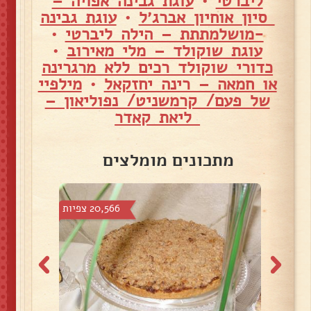
ליברטי
•
עוגת גבינה אפויה –
סיון אוחיון אברג׳ל
•
עוגת גבינה
-מושלמתתת – הילה ליברטי
•
עוגת שוקולד – מלי מאירוב
•
כדורי שוקולד רכים ללא מרגרינה
או חמאה – רינה יחזקאל
•
מילפיי
של פעם/ קרמשניט/ נפוליאון –
ליאת קאדר
מתכונים מומלצים
צפיות
20,566 צפיות