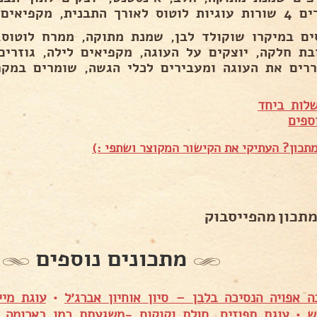
נית, מקפיאים חצי שעה להתייצבות..
ים במיקרו שוקולד לבן, שמנת מתוקה, ממרח לוטוס
בת חלקה, יוצקים על העוגה, מקפיאים לילה, גוזרים
רים את העוגה ומעבירים לכלי הגשה, שומרים במקרר
לות ביחד
ספים
תכון? העתיקי את הקישור המקוצר ושתפי :)
מתכון מהפייסבוק
מתכונים נוספים
ה אפויה הנסיכה בלבן – סיון אוחיון אברג׳ל
•
עוגת מי
ש
•
עוגת תפוזים, סולת וקוקוס -משגעתת כמו בארומה 