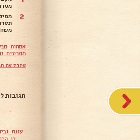
מסדרים 4 שורות עוגיות לוטוס לאורך התב
2
ממיס
תערו
משחר
אמהות מבש
מ
תכונים נו
אהבת את המ
תגובות ל
עוגת גבינ
בן הרו