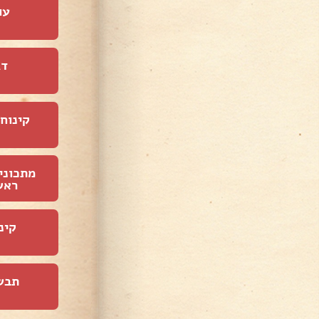
עו
דג
קינוחי
מתכוני
ראש
קינ
תבש