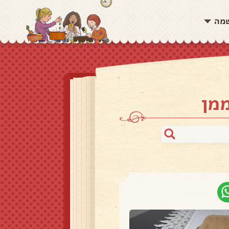
שמה
מן