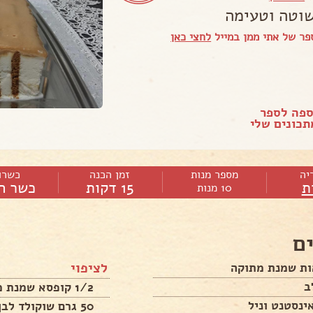
וטה וטעימה
ר של אתי ממן במייל
לחצי כאן
ספה לספר
כונים שלי
יה
מספר מנות
זמן הכנה
כשרו
ת
15 דקות
כשר ח
10 מנות
ם
לציפוי
1/2 קופסא שמנת מתוקה
50 גרם שוקולד לבן