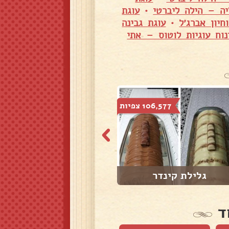
יה – הילה ליברטי
•
עוגת
חיון אברג׳ל
•
עוגת גבינה
נוח עוגיות לוטוס – אתי
106,577 צפיות
30,963 צפיות
גלילת קינדר
עוגת טעמי
ד