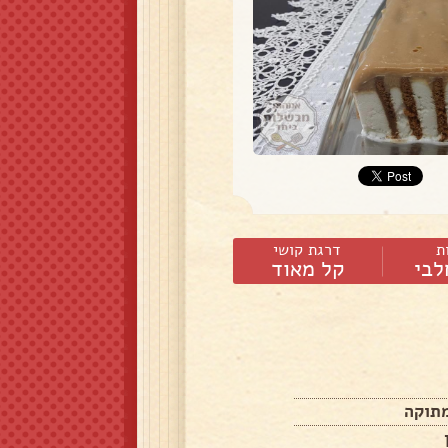
ת
דרגת קושי
לבי
קל מאוד