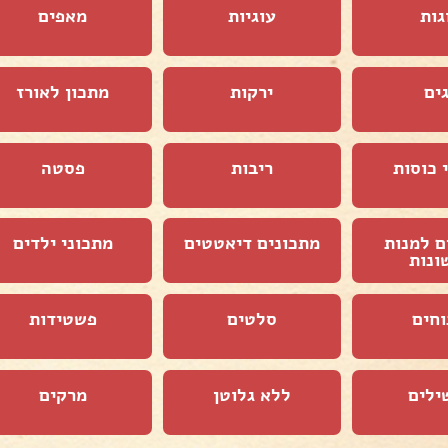
גות
עוגיות
מאפים
ים
ירקות
מתכון לאורז
 כוסות
ריבות
פסטה
ם למנות
מתכונים דיאטטים
מתכוני ילדים
ונות
וחים
סלטים
פשטידות
ילים
ללא גלוטן
מרקים