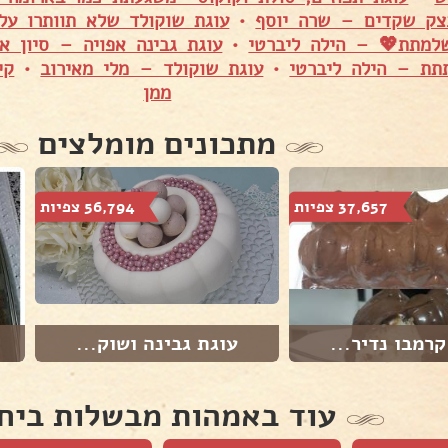
צק שקדים – שרה יוסף
•
עוגת שוקולד שלא תוותרו על
למתת💖 – הילה ליברטי
•
עוגת גבינה אפויה – סיון או
תת – הילה ליברטי
•
עוגת שוקולד – מלי מאירוב
•
קי
ממן
מתכונים מומלצים
37,657 צפיות
56,794 צפיות
קרמבו נדיר...
עוגת גבינה ושוק...
עוד באמהות מבשלות ביח