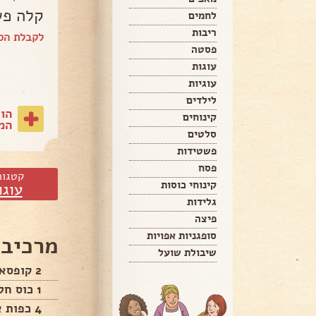
קלה פש
לחמים
ריבות
לקבלת הספ
פסטה
עוגות
עוגיות
לילדים
הו
קינוחים
המת
סלטים
פשטידות
פסח
קטגור
קינוחי כוסות
עוגו
גלידות
פיצה
סופגניות אפויות
מרכיבי
שיבולת שועל
2 קופסאות שמנת מתוקה
1 כוס חלב
4 כפות אינסטנט וניל