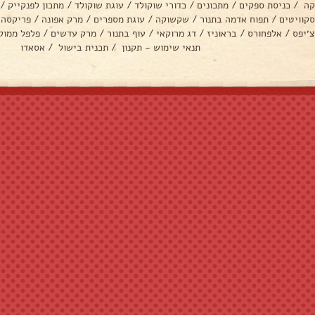
קה
/
כניסת ספקים
/
מתכונים
/
כדורי שוקולד
/
עוגת שוקולד
/
מתכון לפנקייק
/
סקוויטים
/
תפוח אדמה בתנור
/
שקשוקה
/
עוגת מספרים
/
מרק אפונה
/
פריקסה
צ׳יפס
/
אלפחורס
/
בראוניז
/
דג מרוקאי
/
עוף בתנור
/
מרק עדשים
/
פלפל ממול
תנאי שימוש - תקנון
/
תכנית בישול
/
אסאדו