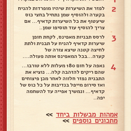
2
לפזר את השיערות שיהיו מופרדות להניח
בקערה ולהוסיף שמן נתחיל בחצי כוס
שיעטוף את כל השיערות קדאיף... אם
צריך להוסיף עוד תוסיפו שמן..
3
לרסס תבניות מאפינס, לקחת חופן
שיערות קדאיף להניח על תבנית ולתת
לחיצה קטנה שיצא צורה של
קערה...בכל המאפינס אותה פעולה....
4
נאפה על חום 180 מעלות ללא טורבו...
שהם ריקים להזהבה קלה... נוציא את
התבנית נפזר חלווה לאחר מכן פיצוחים
ואז סירופ מייפל בנדיבות על כל כוס של
קדאיף... ונמשיך אפייה עד להשחמה
יפה..
אמהות מבשלות ביחד
>>
מתכונים נוספים
>>