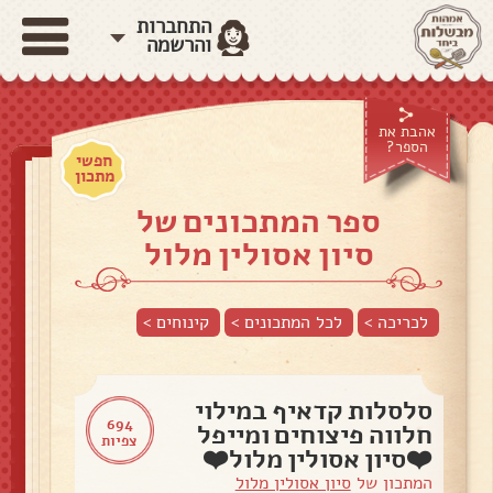
התחברות
והרשמה
אהבת את
הספר?
חפשי
מתכון
ספר המתכונים של
סיון אסולין מלול
לכריכה >
לכל המתכונים >
קינוחים
>
סלסלות קדאיף במילוי
694
חלווה פיצוחים ומייפל
צפיות
❤️סיון אסולין מלול❤️
המתכון של
סיון אסולין מלול