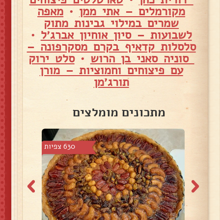
מקורמלים – אתי ממן
•
מאפה
שמרים במילוי גבינות מתוק
לשבועות – סיון אוחיון אברג׳ל
•
סלסלות קדאיף בקרם מסקרפונה –
סוניה סאני בן הרוש
•
סלט ירוק
עם פיצוחים וחמוציות – מורן
תורג׳מן
מתכונים מומלצים
7 צפיות
630 צפיות