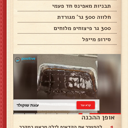
תבניות מאפינס חד פעמי
חלווה 500 גר' מגורדת
300 גר פיצוחיפ מלוחים
סירופ מייפל
עוגת שוקולד
קרא עוד
אופן ההכנה
1
להפשיר את הקדאיף לילה מראש במקרר.