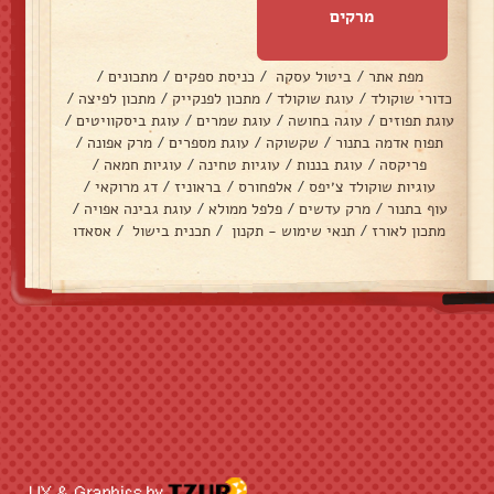
מרקים
מפת אתר
/
ביטול עסקה
/
כניסת ספקים
/
מתכונים
/
כדורי שוקולד
/
עוגת שוקולד
/
מתכון לפנקייק
/
מתכון לפיצה
/
עוגת תפוזים
/
עוגה בחושה
/
עוגת שמרים
/
עוגת ביסקוויטים
/
תפוח אדמה בתנור
/
שקשוקה
/
עוגת מספרים
/
מרק אפונה
/
פריקסה
/
עוגת בננות
/
עוגיות טחינה
/
עוגיות חמאה
/
עוגיות שוקולד צ׳יפס
/
אלפחורס
/
בראוניז
/
דג מרוקאי
/
עוף בתנור
/
מרק עדשים
/
פלפל ממולא
/
עוגת גבינה אפויה
/
מתכון לאורז
/
תנאי שימוש - תקנון
/
תכנית בישול
/
אסאדו