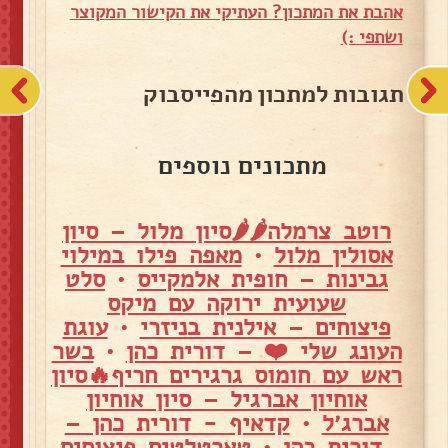
אהבת את המתכון? העתיקי את הקישור המקוצר
ושתפי :)
תגובות למתכון מהפייסבוק
מתכונים נוספים
רוטב צרמלה🌶🌶סיון מלול – סיון
אסולין מלול
•
מאפה פילו במילוי
גבינות – חופית אלמקייס
•
סלט
שעועית ירוקה עם מיקס
פיצוחים – אילנית בניזרי
•
עוגת
העונג שלי ❤️ – דורית כהן
•
בשר
ראש עם חומוס גרגירים חריף🔥סיון
אוחיון אברגיל – סיון אוחיון
אברג׳ל
•
קדאיף - דורית כהן –
דורית כהן
•
טארטלטים פיצוחים