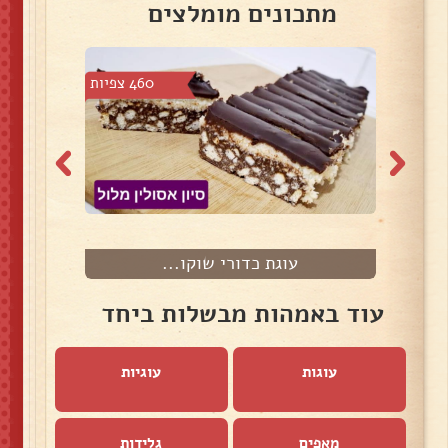
מתכונים מומלצים
51 צפיות
460 צפיות
עוגת כדורי שוקו...
ח
עוד באמהות מבשלות ביחד
עוגות
עוגיות
מאפים
גלידות