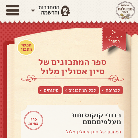
התחברות
והרשמה
אהבת את
הספר?
חפשי
מתכון
ספר המתכונים של
סיון אסולין מלול
לכריכה >
לכל המתכונים >
קינוחים
>
כדורי קוקוס תות
745
מעלפיםםםם
צפיות
המתכון של
סיון אסולין מלול