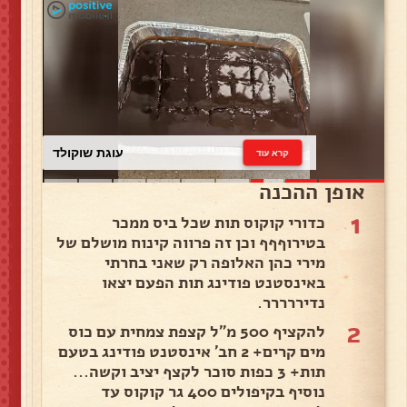
עוגת שוקולד
קרא עוד
אופן ההכנה
1
כדורי קוקוס תות שכל ביס ממכר
בטירוףףף וכן זה פרווה קינוח מושלם של
מירי כהן האלופה רק שאני בחרתי
באינסטנט פודינג תות הפעם יצאו
נדיררררר.
2
להקציף 500 מ"ל קצפת צמחית עם כוס
מים קרים+ 2 חב' אינסטנט פודינג בטעם
תות+ 3 כפות סוכר לקצף יציב וקשה...
נוסיף בקיפולים 400 גר קוקוס עד