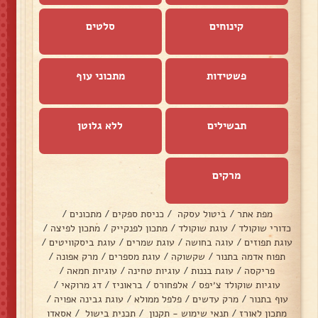
קינוחים
סלטים
פשטידות
מתכוני עוף
תבשילים
ללא גלוטן
מרקים
מפת אתר
/
ביטול עסקה
/
כניסת ספקים
/
מתכונים
/
כדורי שוקולד
/
עוגת שוקולד
/
מתכון לפנקייק
/
מתכון לפיצה
/
עוגת תפוזים
/
עוגה בחושה
/
עוגת שמרים
/
עוגת ביסקוויטים
/
תפוח אדמה בתנור
/
שקשוקה
/
עוגת מספרים
/
מרק אפונה
/
פריקסה
/
עוגת בננות
/
עוגיות טחינה
/
עוגיות חמאה
/
עוגיות שוקולד צ׳יפס
/
אלפחורס
/
בראוניז
/
דג מרוקאי
/
עוף בתנור
/
מרק עדשים
/
פלפל ממולא
/
עוגת גבינה אפויה
/
מתכון לאורז
/
תנאי שימוש - תקנון
/
תכנית בישול
/
אסאדו