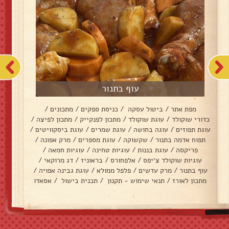
עוף בתנור
מפת אתר
/
ביטול עסקה
/
כניסת ספקים
/
מתכונים
/
כדורי שוקולד
/
עוגת שוקולד
/
מתכון לפנקייק
/
מתכון לפיצה
/
עוגת תפוזים
/
עוגה בחושה
/
עוגת שמרים
/
עוגת ביסקוויטים
/
תפוח אדמה בתנור
/
שקשוקה
/
עוגת מספרים
/
מרק אפונה
/
פריקסה
/
עוגת בננות
/
עוגיות טחינה
/
עוגיות חמאה
/
עוגיות שוקולד צ׳יפס
/
אלפחורס
/
בראוניז
/
דג מרוקאי
/
עוף בתנור
/
מרק עדשים
/
פלפל ממולא
/
עוגת גבינה אפויה
/
מתכון לאורז
/
תנאי שימוש - תקנון
/
תכנית בישול
/
אסאדו