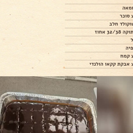
מאה
 סוכר
וקולד חלב
32/ אחוז
ל
יה
ע קמח
 אבקת קקאו הולנדי