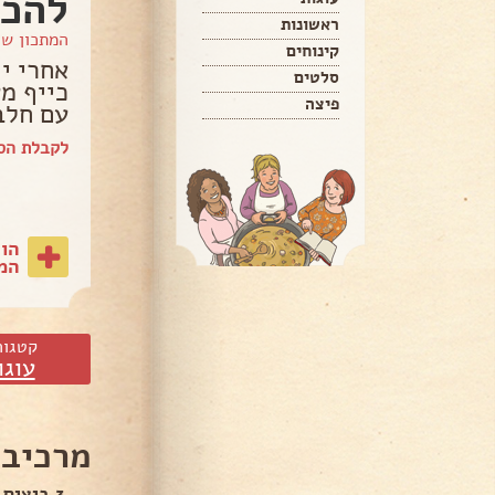
להכנ
ראשונות
המתכון ש
קינוחים
אחרי יו
סלטים
כייף מ
פיצה
עם חלב
לקבלת הספ
הו
המת
קטגור
עוגו
מרכיבי
3 ביצים