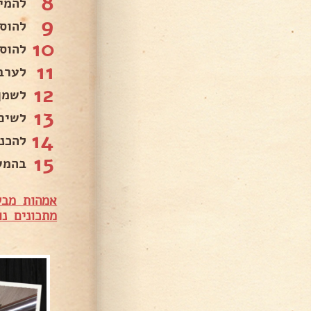
8
להמי
9
להוס
10
להוס
11
לערב
12
לשמן
13
לשים
14
להכנ
15
בהמש
אמהות מבש
מ
תכונים נו