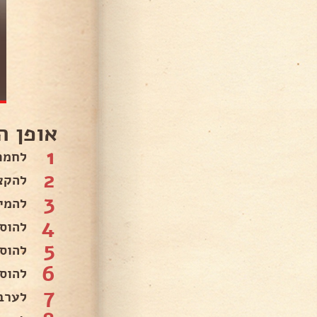
אופן ה
1
לחמם ת
2
להקצי
3
להמי
4
להוס
5
להוס
6
להוס
7
לערב