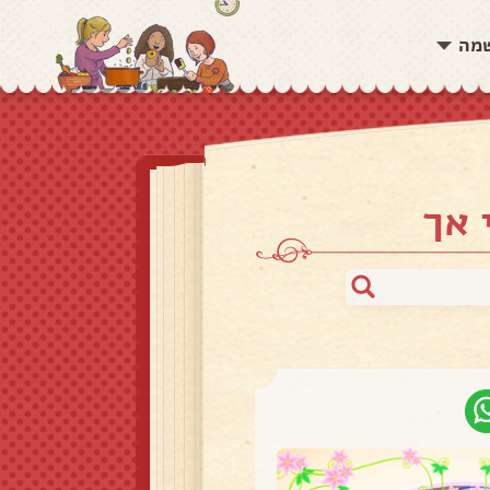
שמה
 אך