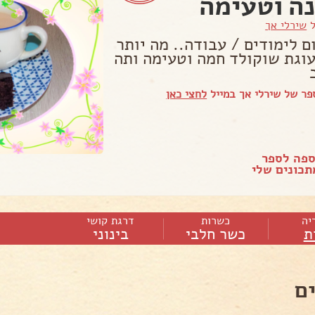
ה וטעימה
ל
שירלי אך
ם לימודים / עבודה.. מה יותר
עוגת שוקולד חמה וטעימה ותה
ר של שירלי אך במייל
לחצי כאן
ספה לספר
כונים שלי
יה
כשרות
דרגת קושי
ת
כשר חלבי
בינוני
ם