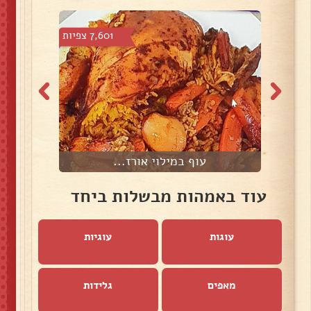
צפיות
7,601 צפיות
עוף במילוי אורז...
עוד באמהות מבשלות ביחד
עוגות
עוגיות
מאפים
גלידות