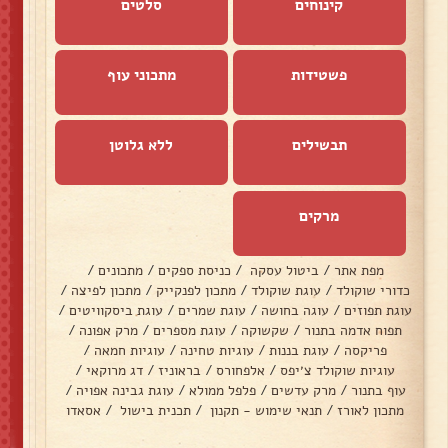
קינוחים
סלטים
פשטידות
מתכוני עוף
תבשילים
ללא גלוטן
מרקים
מפת אתר
/
ביטול עסקה
/
כניסת ספקים
/
מתכונים
/
כדורי שוקולד
/
עוגת שוקולד
/
מתכון לפנקייק
/
מתכון לפיצה
/
עוגת תפוזים
/
עוגה בחושה
/
עוגת שמרים
/
עוגת ביסקוויטים
/
תפוח אדמה בתנור
/
שקשוקה
/
עוגת מספרים
/
מרק אפונה
/
פריקסה
/
עוגת בננות
/
עוגיות טחינה
/
עוגיות חמאה
/
עוגיות שוקולד צ׳יפס
/
אלפחורס
/
בראוניז
/
דג מרוקאי
/
עוף בתנור
/
מרק עדשים
/
פלפל ממולא
/
עוגת גבינה אפויה
/
מתכון לאורז
/
תנאי שימוש - תקנון
/
תכנית בישול
/
אסאדו