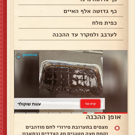
כף גדושה אלף האיים
כפית מלח
לערבב ולמקרר עד ההכנה
עוגת שוקולד
קרא עוד
אופן ההכנה
0
מצפים בתערובת פירורי לחם מוזהבים
וקמח מצה מטגנים מ2 הצדדים ובתאבון.