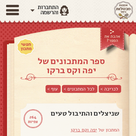
התחברות
והרשמה
אהבת את
הספר?
חפשי
מתכון
ספר המתכונים של
יפה וקס ברקו
לכריכה >
לכל המתכונים >
עוף
>
שניצלים והתיבול טעים
264
צפיות
המתכון של
יפה וקס ברקו