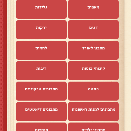
מאפים
גלידות
דגים
ירקות
מתכון לאורז
לחמים
קינוחי כוסות
ריבות
פסטה
מתכונים טבעוניים
מתכונים למנות ראשונות
מתכונים דיאטטים
מתכוני ילדים
תוספות