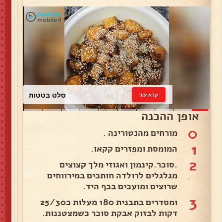
כרוב לבן
קרא עוד
אופן ההכנה
0
מורחים מהנטורינה .
1
המומסת ומפזרים קקאו.
2
.סוכר.קינמון ואגוזי מלך קצוצים
מגלגלים לרולדה חותכים במירווחים
שרוצים ומועכים בכף היד.
3
ומסדרים בתבנית 180 מעלות כ25/30
דקות לבזוק אבקת סוכר כשמצטננות.