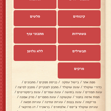
קינוחים
סלטים
פשטידות
מתכוני עוף
תבשילים
ללא גלוטן
מרקים
מפת אתר
/
ביטול עסקה
/
כניסת ספקים
/
מתכונים
/
כדורי שוקולד
/
עוגת שוקולד
/
מתכון לפנקייק
/
מתכון לפיצה
/
עוגת תפוזים
/
עוגה בחושה
/
עוגת שמרים
/
עוגת ביסקוויטים
/
תפוח אדמה בתנור
/
שקשוקה
/
עוגת מספרים
/
מרק אפונה
/
פריקסה
/
עוגת בננות
/
עוגיות טחינה
/
עוגיות חמאה
/
עוגיות שוקולד צ׳יפס
/
אלפחורס
/
בראוניז
/
דג מרוקאי
/