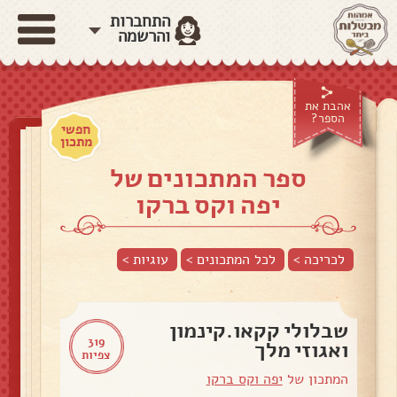
התחברות
והרשמה
אהבת את
הספר?
חפשי
מתכון
ספר המתכונים של
יפה וקס ברקו
לכריכה >
לכל המתכונים >
עוגיות
>
שבלולי קקאו.קינמון
319
ואגוזי מלך
צפיות
המתכון של
יפה וקס ברקו