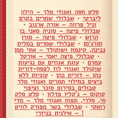
סלט חסה ואגוזי מלך – הילה
ליברטי
•
שבלולי שמרים בקרם
וניל פרווה – אורה ארגוב
•
שבלולי פיצה – סוניה סאני בן
הרוש
•
שבלולי פיצה – מורן
תורג׳מן
•
שבלולי שמרים במלית
גבינה, קינמון ושוקולד – אתי ממן
•
שבלולי פיצה יאמי – אורטל
עמרם
•
עוגת אגוזים עם נגיעות
שוקולד ואגוזי לוז לפסח-דורית
כהן – דורית כהן
•
עוגיות ללא
ביצים במילוי תמרים ואגוזי מלך
טבולים בסירופ סוכר וציפוי
קוקוס – ג'קלין פדלון
•
סלט סלק
חי, סלרי, תפוח ואגוזי מלך – מדי
רואקי
•
שבלולי בשר מפורק להיט
! – אילנית בניזרי