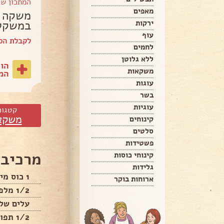
המתכון ש
מאפים
משקה ב
במשקל
ירקות
עוף
לקבלת הס
לחמים
ללא גלוטן
הו
משקאות
המת
עוגות
בשר
עוגיות
קטגור
משקא
קינוחים
סלטים
פשטידות
מרכיבי
קינוחי כוסות
גלידות
1 כוס מיץ תפוזים סחוט
ארוחות בוקר
1/2 מלפפון ירוק
עלים של 
1/2 תפוח עץ ירוק