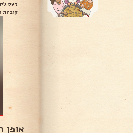
מעט ג'ינ
קוביות ק
אופן ה