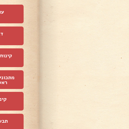
עו
דג
קינוחי
מתכוני
ראש
קינ
תבש