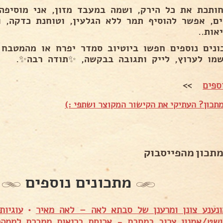
חותכת את כל הירק, ושמה במעבד מזון, אני מוסיפה 
ים, אפשר להוסיף תמר ללא הגלעין, וטוחנת כדקה, ו
אות..
ונים נוספים חפשו ביוטיוב סמדר יפרח או מהמטבח
מו לערוץ, לייק ותגובה בבקשה, ✨תודה רבה✨.
ספים
>>
תכון? העתיקי את הקישור המקוצר ושתפי :)
מתכון מהפייסבוק
מתכונים נוספים
נענע צונן ומרענן של סבתא לאה – לאה מאיר
•
עוגיות
ושט/אמנון צרוב במחבת - ארוחת בריאות ממכרת לממהר