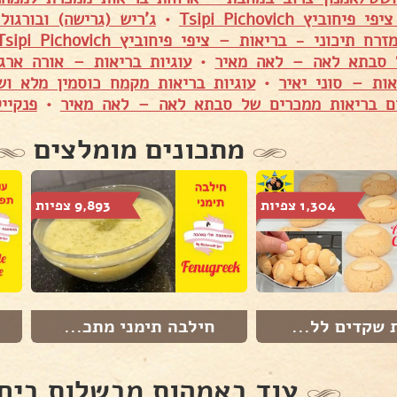
יחוביץ Tsipi Pichovich
•
ג'ריש (גרישה) ובורגו
ח תיכוני - בריאות – ציפי פיחוביץ Tsipi Pichovich
 סבתא לאה – לאה מאיר
•
עוגיות בריאות – אורה ארגו
ות – סוני יאיר
•
עוגיות בריאות מקמח כוסמין מלא וש
ם בריאות ממכרים של סבתא לאה – לאה מאיר
•
פנקיי
מתכונים מומלצים
1,304 צפיות
9,893 צפיות
 שקדים לל...
חילבה תימני מתכ...
עוד באמהות מבשלות ביח