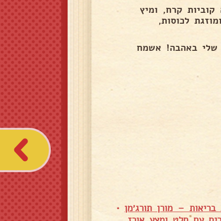
קוביות קרח, ומיץ
מוזגת לכוסות,
 שלי באהבה! אשמח
 בריאות – מורן תורג׳מן
•
ים עם סלט ומצע אורז