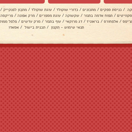
קה
/
כניסת ספקים
/
מתכונים
/
כדורי שוקולד
/
עוגת שוקולד
/
מתכון לפנקייק
/
סקוויטים
/
תפוח אדמה בתנור
/
שקשוקה
/
עוגת מספרים
/
מרק אפונה
/
פריקסה
צ׳יפס
/
אלפחורס
/
בראוניז
/
דג מרוקאי
/
עוף בתנור
/
מרק עדשים
/
פלפל ממול
תנאי שימוש - תקנון
/
תכנית בישול
/
אסאדו