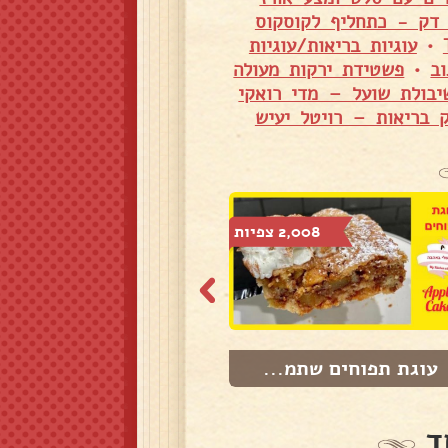
ל דק - כתחליף לקוסקוס
•
עוגיות בריאות/עוגיות
ב
•
פשטידת ירקות מעולה
יבולת שועל – מדי רואקי
ק בריאות – רויטל יעיש
2,008 צפיות
1,545 צפיות
עוגת תפוחים שתמ...
סופריטו בשר משג...
ד