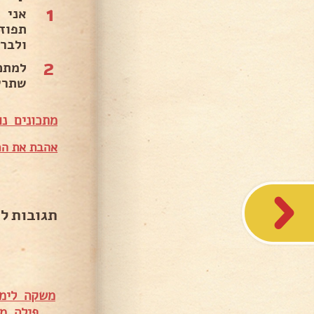
1
אני 
תפוז
ולברי
2
למתכ
שתרש
מתכונים נו
אהבת את המ
תגובות ל
משקה לימו
פילה מ