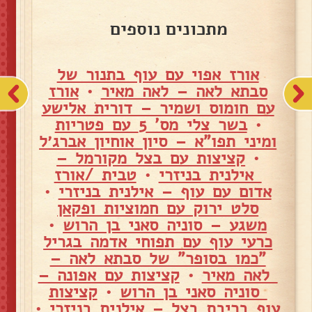
מתכונים נוספים
אורז אפוי עם עוף בתנור של
סבתא לאה – לאה מאיר
•
אורז
עם חומוס ושמיר – דורית אלישע
•
בשר צלי מס' 5 עם פטריות
ומיני תפו"א – סיון אוחיון אברג׳ל
•
קציצות עם בצל מקורמל –
אילנית בניזרי
•
טבית /אורז
אדום עם עוף – אילנית בניזרי
•
סלט ירוק עם חמוציות ופקאן
משגע – סוניה סאני בן הרוש
•
כרעי עוף עם תפוחי אדמה בגריל
"כמו בסופר" של סבתא לאה –
לאה מאיר
•
קציצות עם אפונה –
סוניה סאני בן הרוש
•
קציצות
עוף בריבת בצל – אילנית בניזרי
•