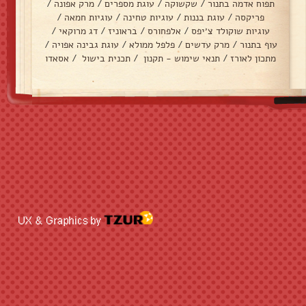
תפוח אדמה בתנור
/
שקשוקה
/
עוגת מספרים
/
מרק אפונה
/
פריקסה
/
עוגת בננות
/
עוגיות טחינה
/
עוגיות חמאה
/
עוגיות שוקולד צ׳יפס
/
אלפחורס
/
בראוניז
/
דג מרוקאי
/
עוף בתנור
/
מרק עדשים
/
פלפל ממולא
/
עוגת גבינה אפויה
/
מתכון לאורז
/
תנאי שימוש - תקנון
/
תכנית בישול
/
אסאדו