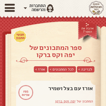
התחברות
והרשמה
אהבת את
הספר?
חפשי
מתכון
ספר המתכונים של
יפה וקס ברקו
לכריכה >
לכל המתכונים >
אורז
>
אורז עם בצל ושמיר
295
צפיות
המתכון של
יפה וקס ברקו