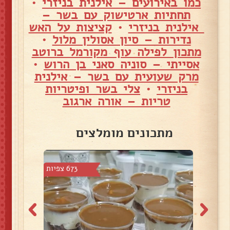
כמו באירועים – אילנית בניזרי
•
תחתיות ארטישוק עם בשר –
אילנית בניזרי
•
קציצות על האש
נדירות – סיון אסולין מלול
•
מתכון לפילה עוף מקורמל ברוטב
אסייתי – סוניה סאני בן הרוש
•
מרק שעועית עם בשר – אילנית
בניזרי
•
צלי בשר ופיטריות
טריות – אורה ארגוב
מתכונים מומלצים
4 צפיות
673 צפיות