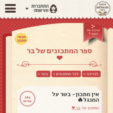
התחברות
והרשמה
אהבת את
הספר?
חפשי
מתכון
ספר המתכונים של בר
❤
לכריכה >
לכל המתכונים >
בשר
>
אין מתכון- בשר על
385
המנגל🔥
צפיות
המתכון של
בר ❤