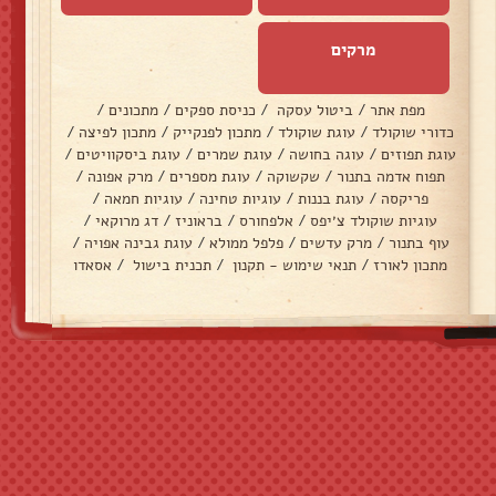
מרקים
מפת אתר
/
ביטול עסקה
/
כניסת ספקים
/
מתכונים
/
כדורי שוקולד
/
עוגת שוקולד
/
מתכון לפנקייק
/
מתכון לפיצה
/
עוגת תפוזים
/
עוגה בחושה
/
עוגת שמרים
/
עוגת ביסקוויטים
/
תפוח אדמה בתנור
/
שקשוקה
/
עוגת מספרים
/
מרק אפונה
/
פריקסה
/
עוגת בננות
/
עוגיות טחינה
/
עוגיות חמאה
/
עוגיות שוקולד צ׳יפס
/
אלפחורס
/
בראוניז
/
דג מרוקאי
/
עוף בתנור
/
מרק עדשים
/
פלפל ממולא
/
עוגת גבינה אפויה
/
מתכון לאורז
/
תנאי שימוש - תקנון
/
תכנית בישול
/
אסאדו