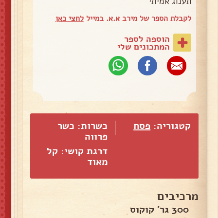
תענוג אמיתי
לקבלת הספר של מירב א.א. במייל
לחצי כאן
הוספה לספר
המתכונים שלי
קטגוריה:
פסח
כשרות: כשר
פרווה
דרגת קושי: קל
מאוד
מרכיבים
300 גר' קוקוס