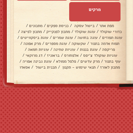
מרקים
מפת אתר
/
ביטול עסקה
/
כניסת ספקים
/
מתכונים
/
כדורי שוקולד
/
עוגת שוקולד
/
מתכון לפנקייק
/
מתכון לפיצה
/
עוגת תפוזים
/
עוגה בחושה
/
עוגת שמרים
/
עוגת ביסקוויטים
/
תפוח אדמה בתנור
/
שקשוקה
/
עוגת מספרים
/
מרק אפונה
/
פריקסה
/
עוגת בננות
/
עוגיות טחינה
/
עוגיות חמאה
/
עוגיות שוקולד צ׳יפס
/
אלפחורס
/
בראוניז
/
דג מרוקאי
/
עוף בתנור
/
מרק עדשים
/
פלפל ממולא
/
עוגת גבינה אפויה
/
מתכון לאורז
/
תנאי שימוש - תקנון
/
תכנית בישול
/
אסאדו