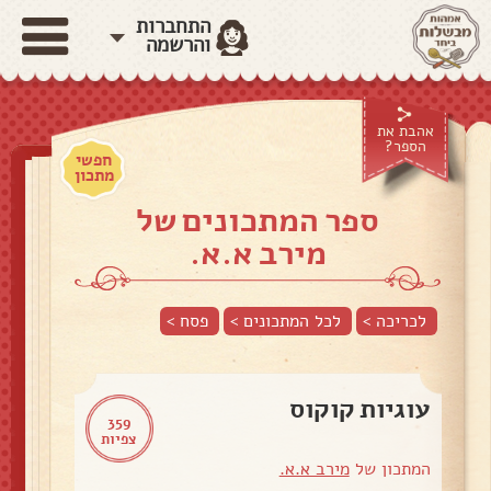
התחברות
והרשמה
אהבת את
הספר?
חפשי
מתכון
ספר המתכונים של
מירב א.א.
לכריכה >
לכל המתכונים >
פסח
>
עוגיות קוקוס
359
צפיות
המתכון של
מירב א.א.