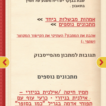
שבת בבןקר יש ריח משגע של חמין
בתאבון .
אמהות מבשלות ביחד
>>
מתכונים נוספים
>>
אהבת את המתכון? העתיקי את הקישור המקוצר
ושתפי :)
תגובות למתכון מהפייסבוק
מתכונים נוספים
חמין חיטה /אילנית בניזרי –
אילנית בניזרי
•
כרעי עוף עם
תפוחי אדמה בגריל "כמו בסופר"