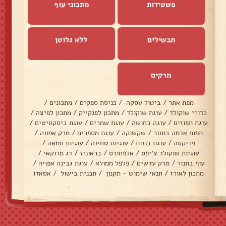
פשטידות
מתכוני עוף
תבשילים
ללא גלוטן
מרקים
מפת אתר
/
ביטול עסקה
/
כניסת ספקים
/
מתכונים
/
כדורי שוקולד
/
עוגת שוקולד
/
מתכון לפנקייק
/
מתכון לפיצה
/
עוגת תפוזים
/
עוגה בחושה
/
עוגת שמרים
/
עוגת ביסקוויטים
/
תפוח אדמה בתנור
/
שקשוקה
/
עוגת מספרים
/
מרק אפונה
/
פריקסה
/
עוגת בננות
/
עוגיות טחינה
/
עוגיות חמאה
/
עוגיות שוקולד צ׳יפס
/
אלפחורס
/
בראוניז
/
דג מרוקאי
/
עוף בתנור
/
מרק עדשים
/
פלפל ממולא
/
עוגת גבינה אפויה
/
מתכון לאורז
/
תנאי שימוש - תקנון
/
תכנית בישול
/
אסאדו