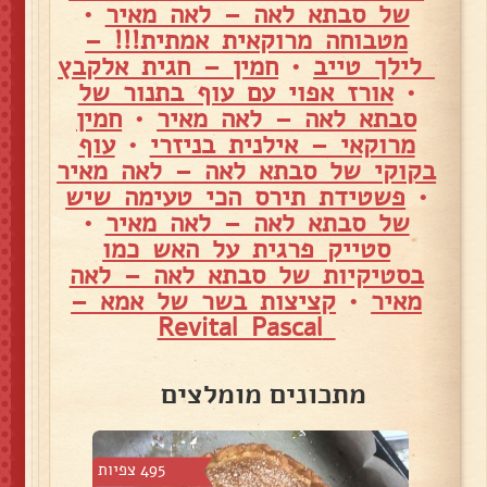
של סבתא לאה – לאה מאיר
•
מטבוחה מרוקאית אמתית!!! –
לילך טייב
•
חמין – חגית אלקבץ
•
אורז אפוי עם עוף בתנור של
סבתא לאה – לאה מאיר
•
חמין
מרוקאי – אילנית בניזרי
•
עוף
בקוקי של סבתא לאה – לאה מאיר
•
פשטידת תירס הכי טעימה שיש
של סבתא לאה – לאה מאיר
•
סטייק פרגית על האש כמו
בסטיקיות של סבתא לאה – לאה
מאיר
•
קציצות בשר של אמא –
Revital Pascal
מתכונים מומלצים
3 צפיות
495 צפיות