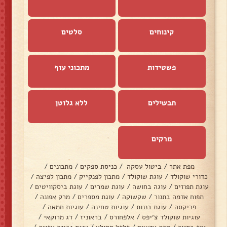
קינוחים
סלטים
פשטידות
מתכוני עוף
תבשילים
ללא גלוטן
מרקים
מפת אתר
/
ביטול עסקה
/
כניסת ספקים
/
מתכונים
/
כדורי שוקולד
/
עוגת שוקולד
/
מתכון לפנקייק
/
מתכון לפיצה
/
עוגת תפוזים
/
עוגה בחושה
/
עוגת שמרים
/
עוגת ביסקוויטים
/
תפוח אדמה בתנור
/
שקשוקה
/
עוגת מספרים
/
מרק אפונה
/
פריקסה
/
עוגת בננות
/
עוגיות טחינה
/
עוגיות חמאה
/
עוגיות שוקולד צ׳יפס
/
אלפחורס
/
בראוניז
/
דג מרוקאי
/