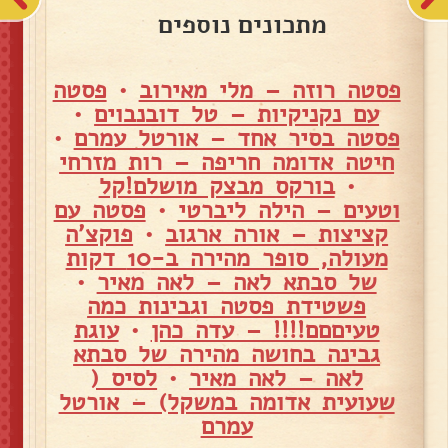
מתכונים נוספים
פסטה רוזה – מלי מאירוב
•
פסטה
עם נקניקיות – טל דובנבוים
•
פסטה בסיר אחד – אורטל עמרם
•
חיטה אדומה חריפה – רות מזרחי
•
בורקס מבצק מושלם!קל
וטעים – הילה ליברטי
•
פסטה עם
קציצות – אורה ארגוב
•
פוקצ'ה
מעולה, סופר מהירה ב-10 דקות
של סבתא לאה – לאה מאיר
•
פשטידת פסטה וגבינות כמה
טעיםםם!!!! – עדה כהן
•
עוגת
גבינה בחושה מהירה של סבתא
לאה – לאה מאיר
•
לסיס (
שעועית אדומה במשקל) – אורטל
עמרם