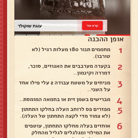
עוגת שוקולד
קרא עוד
אופן ההכנה
1
מחממים תנור 180 מעלות רגיל (לא
טורבו).
2
בקערה מערבבים את האגוזים, סוכר,
דמררה וקינמון..
3
מניחים על משטח עבודה 2 עלי פילו אחד
על השני..
4
מברישים בשמן זית או בחמאה המומסת..
5
מפזרים פס לרוחב העלה בחלקו התחתון
(לא צמוד מדי לקצה התחתון של העלה).
6
אוחזים בעלה מחלקו התחתון, עוטפים
את המילוי ומגלגלים לגליל מהחלק