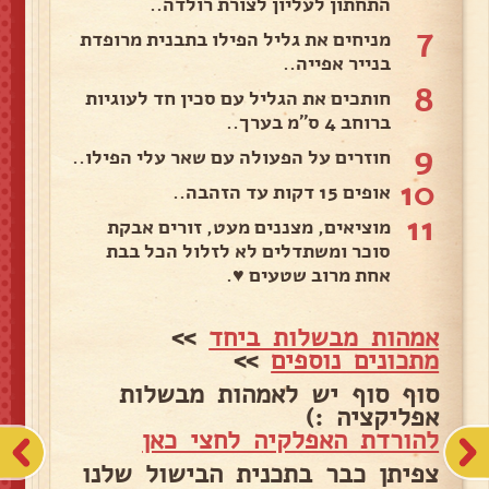
התחתון לעליון לצורת רולדה..
7
מניחים את גליל הפילו בתבנית מרופדת
בנייר אפייה..
8
חותכים את הגליל עם סכין חד לעוגיות
ברוחב 4 ס''מ בערך..
9
חוזרים על הפעולה עם שאר עלי הפילו..
10
אופים 15 דקות עד הזהבה..
11
מוציאים, מצננים מעט, זורים אבקת
סוכר ומשתדלים לא לזלול הכל בבת
אחת מרוב שטעים ♥.
אמהות מבשלות ביחד
>>
מתכונים נוספים
>>
סוף סוף יש לאמהות מבשלות
אפליקציה :)
להורדת האפלקיה לחצי כאן
צפיתן כבר בתכנית הבישול שלנו