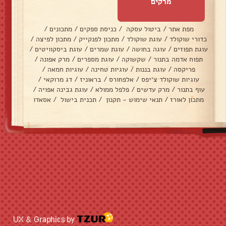
מרקים
מפת אתר
/
ביטול עסקה
/
כניסת ספקים
/
מתכונים
/
כדורי שוקולד
/
עוגת שוקולד
/
מתכון לפנקייק
/
מתכון לפיצה
/
עוגת תפוזים
/
עוגה בחושה
/
עוגת שמרים
/
עוגת ביסקוויטים
/
תפוח אדמה בתנור
/
שקשוקה
/
עוגת מספרים
/
מרק אפונה
/
פריקסה
/
עוגת בננות
/
עוגיות טחינה
/
עוגיות חמאה
/
עוגיות שוקולד צ׳יפס
/
אלפחורס
/
בראוניז
/
דג מרוקאי
/
עוף בתנור
/
מרק עדשים
/
פלפל ממולא
/
עוגת גבינה אפויה
/
מתכון לאורז
/
תנאי שימוש - תקנון
/
תכנית בישול
/
אסאדו