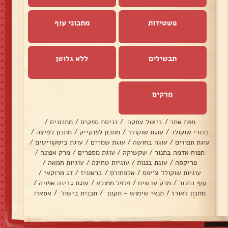
פשטידות
מתכוני עוף
תבשילים
ללא גלוטן
מרקים
מפת אתר
/
ביטול עסקה
/
כניסת ספקים
/
מתכונים
/
כדורי שוקולד
/
עוגת שוקולד
/
מתכון לפנקייק
/
מתכון לפיצה
/
עוגת תפוזים
/
עוגה בחושה
/
עוגת שמרים
/
עוגת ביסקוויטים
/
תפוח אדמה בתנור
/
שקשוקה
/
עוגת מספרים
/
מרק אפונה
/
פריקסה
/
עוגת בננות
/
עוגיות טחינה
/
עוגיות חמאה
/
עוגיות שוקולד צ׳יפס
/
אלפחורס
/
בראוניז
/
דג מרוקאי
/
עוף בתנור
/
מרק עדשים
/
פלפל ממולא
/
עוגת גבינה אפויה
/
מתכון לאורז
/
תנאי שימוש - תקנון
/
תכנית בישול
/
אסאדו