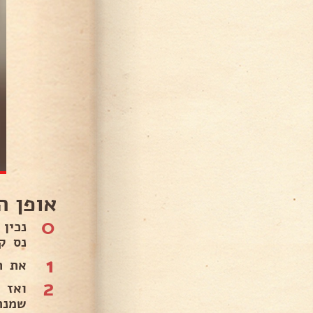
אופן ה
0
נכין
נס ק
1
את ה
2
ואז 
שמנת