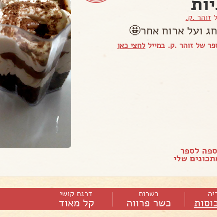
יות
ל
זוהר .ק.
ג ועל ארוח אחר🤩
ר של זוהר .ק. במייל
לחצי כאן
ספה לספר
כונים שלי
יה
כשרות
דרגת קושי
כוסות
כשר פרווה
קל מאוד