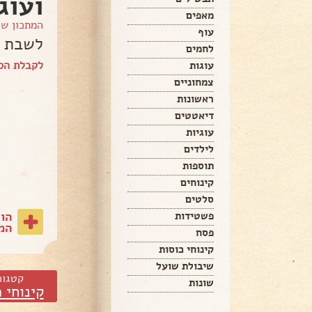
ועוג
מאפים
המתכון ש
עוף
לשבת ח
לחמים
לקבלת הספ
עוגות
צמחוניים
ראשונות
דיאטטים
עוגיות
לילדים
תוספות
קינוחים
סלטים
הו
פשטידות
המת
פסח
קינוחי כוסות
שיבולת שועל
קטגור
שונות
קינוחי 