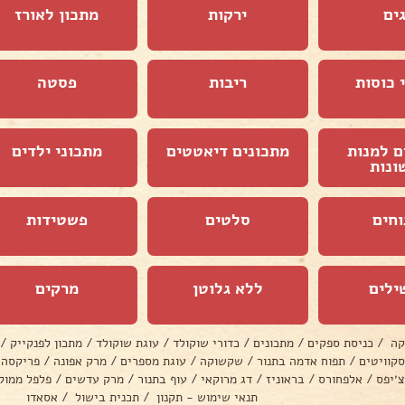
ים
ירקות
מתכון לאורז
 כוסות
ריבות
פסטה
ם למנות
מתכונים דיאטטים
מתכוני ילדים
ונות
וחים
סלטים
פשטידות
ילים
ללא גלוטן
מרקים
קה
/
כניסת ספקים
/
מתכונים
/
כדורי שוקולד
/
עוגת שוקולד
/
מתכון לפנקייק
/
סקוויטים
/
תפוח אדמה בתנור
/
שקשוקה
/
עוגת מספרים
/
מרק אפונה
/
פריקסה
צ׳יפס
/
אלפחורס
/
בראוניז
/
דג מרוקאי
/
עוף בתנור
/
מרק עדשים
/
פלפל ממול
תנאי שימוש - תקנון
/
תכנית בישול
/
אסאדו