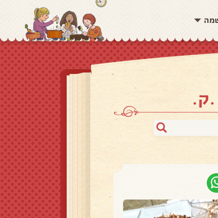
שמה
.ק.