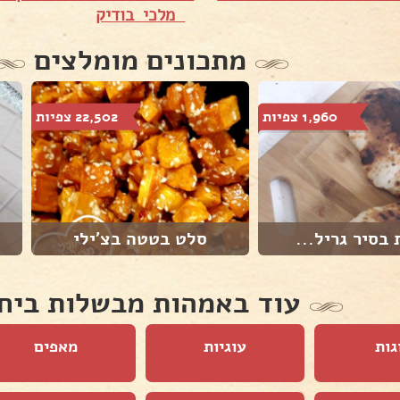
מלכי בודיק
מתכונים מומלצים
1,960 צפיות
22,502 צפיות
 בסיר גריל...
סלט בטטה בצ'ילי
עוד באמהות מבשלות ביח
גות
עוגיות
מאפים