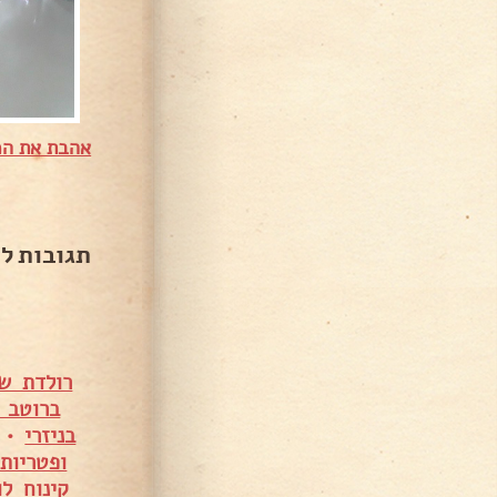
אהבת את המ
תגובות ל
רולדת ש
ברוטב 
בניזרי
•
ופטריות
קינוח ל