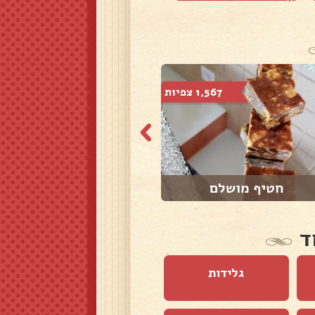
1,567 צפיות
1,748 צפיות
חטיף מושלם
כנפיים חצויות א...
ד
גלידות