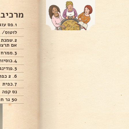
מרכיבי
1.פס עוגיות מכל סוג
לוטוס/ ב
2.שמנת
אם תרצו
3.ממרח נוגט
4.כוסיות קינוח מכל סוג
5.פודינג וניל
6. 2 כפות סוכר
7.כפית
נס קפה
50 גר חמאה או מחמאה