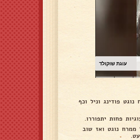
עוגת שוקולד
וגט פודינג וניל וכף
יות פחות יתפוררו.
 ממרח נוגט ואז שוב
ט.