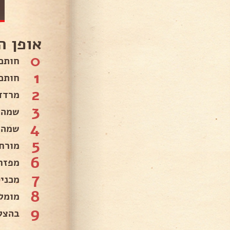
אופן ה
0
חותכ
1
חותכ
2
מרדד
3
שמה 
4
שמה 
5
מורח
6
מפזר
7
מכניסה לת
8
מומלץ 
9
בהצל