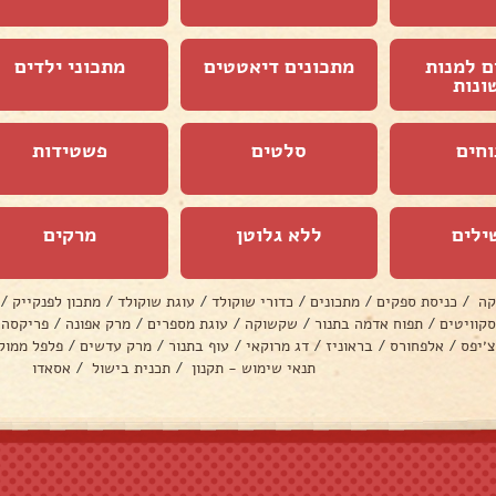
ם למנות
מתכונים דיאטטים
מתכוני ילדים
ונות
וחים
סלטים
פשטידות
ילים
ללא גלוטן
מרקים
קה
/
כניסת ספקים
/
מתכונים
/
כדורי שוקולד
/
עוגת שוקולד
/
מתכון לפנקייק
/
סקוויטים
/
תפוח אדמה בתנור
/
שקשוקה
/
עוגת מספרים
/
מרק אפונה
/
פריקסה
צ׳יפס
/
אלפחורס
/
בראוניז
/
דג מרוקאי
/
עוף בתנור
/
מרק עדשים
/
פלפל ממול
תנאי שימוש - תקנון
/
תכנית בישול
/
אסאדו