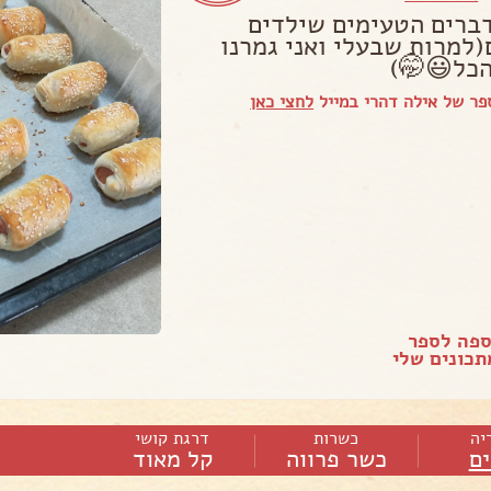
ברים הטעימים שילדים
(למרות שבעלי ואני גמרנו
כל😃🤭)
ר של אילה דהרי במייל
לחצי כאן
ספה לספר
כונים שלי
יה
כשרות
דרגת קושי
ם
כשר פרווה
קל מאוד