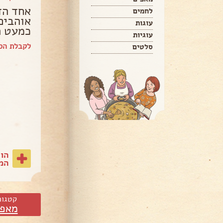
אחד הד
לחמים
אוהבים
עוגות
כמעט ה
עוגיות
לקבלת הספ
סלטים
הו
המת
קטגור
מאפי