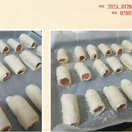
לות ביחד
>>
ספים
>>