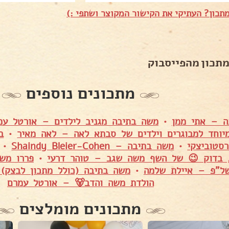
תכון? העתיקי את הקישור המקוצר ושתפי :)
מתכון מהפייסבוק
מתכונים נוספים
ה – אתי ממן
•
משה בתיבה מגניב לילדים – אורטל עמ
מיוחד למבוגרים וילדים של סבתא לאה – לאה מאיר
•
ב
סטוביצקי
•
משה בתיבה – Shaindy Bleier-Cohen
•
 בדוק 😉 של השף משה שגב – טוהר דרעי
•
פררו משה
ל"פ – איילת שלמה
•
משה בתיבה (כולל מתכון לבצק)
הולדת משה והדב🐻 – אורטל עמרם
מתכונים מומלצים