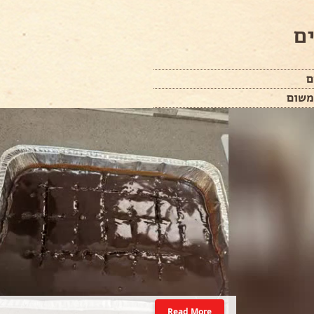
ם
ם
משום
Read More