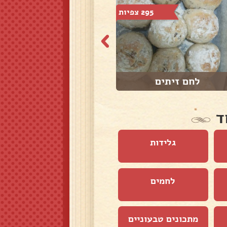
295 צפיות
527 צפיות
לחם זיתים
בורקס תפוחי אדמ...
ד
גלידות
לחמים
מתכונים טבעוניים