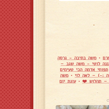
רם
•
משה בתיבה - גרסה
ננה לוטי - משה שגב –
תפוחי אדמה הכי טעימים
 :-) – לאה לוי
•
משה
 – תהלוש ❤️
•
עוגת יום