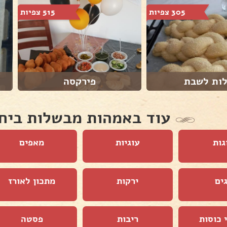
305 צפיות
515 צפיות
ות לשבת
פירקסה
עוד באמהות מבשלות ביח
גות
עוגיות
מאפים
ים
ירקות
מתכון לאורז
 כוסות
ריבות
פסטה