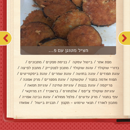
חציל מטוגן עם פ...
מפת אתר
/
ביטול עסקה
/
כניסת ספקים
/
מתכונים
/
כדורי שוקולד
/
עוגת שוקולד
/
מתכון לפנקייק
/
מתכון לפיצה
/
עוגת תפוזים
/
עוגה בחושה
/
עוגת שמרים
/
עוגת ביסקוויטים
/
תפוח אדמה בתנור
/
שקשוקה
/
עוגת מספרים
/
מרק אפונה
/
פריקסה
/
עוגת בננות
/
עוגיות טחינה
/
עוגיות חמאה
/
עוגיות שוקולד צ׳יפס
/
אלפחורס
/
בראוניז
/
דג מרוקאי
/
עוף בתנור
/
מרק עדשים
/
פלפל ממולא
/
עוגת גבינה אפויה
/
מתכון לאורז
/
תנאי שימוש - תקנון
/
תכנית בישול
/
אסאדו