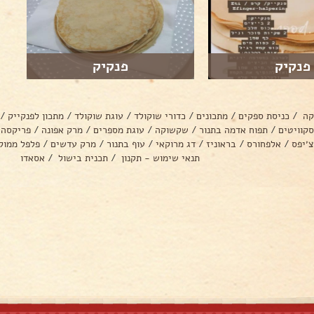
פנקיק
פנקיק
קה
/
כניסת ספקים
/
מתכונים
/
כדורי שוקולד
/
עוגת שוקולד
/
מתכון לפנקייק
/
סקוויטים
/
תפוח אדמה בתנור
/
שקשוקה
/
עוגת מספרים
/
מרק אפונה
/
פריקסה
צ׳יפס
/
אלפחורס
/
בראוניז
/
דג מרוקאי
/
עוף בתנור
/
מרק עדשים
/
פלפל ממול
תנאי שימוש - תקנון
/
תכנית בישול
/
אסאדו