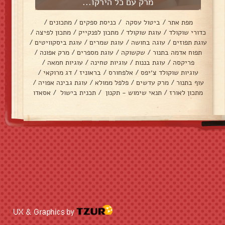
מרק עם כל הירקו...
מפת אתר
/
ביטול עסקה
/
כניסת ספקים
/
מתכונים
/
כדורי שוקולד
/
עוגת שוקולד
/
מתכון לפנקייק
/
מתכון לפיצה
/
עוגת תפוזים
/
עוגה בחושה
/
עוגת שמרים
/
עוגת ביסקוויטים
/
תפוח אדמה בתנור
/
שקשוקה
/
עוגת מספרים
/
מרק אפונה
/
פריקסה
/
עוגת בננות
/
עוגיות טחינה
/
עוגיות חמאה
/
עוגיות שוקולד צ׳יפס
/
אלפחורס
/
בראוניז
/
דג מרוקאי
/
עוף בתנור
/
מרק עדשים
/
פלפל ממולא
/
עוגת גבינה אפויה
/
מתכון לאורז
/
תנאי שימוש - תקנון
/
תכנית בישול
/
אסאדו