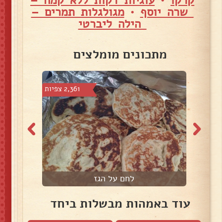
קרקו
•
עוגיות דקות ללא קמח –
שרה יוסף
•
מגולגלות תמרים –
הילה ליברטי
מתכונים מומלצים
 צפיות
2,361 צפיות
לחם על הגז
עוד באמהות מבשלות ביחד