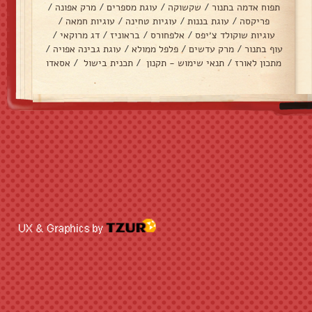
תפוח אדמה בתנור
/
שקשוקה
/
עוגת מספרים
/
מרק אפונה
/
פריקסה
/
עוגת בננות
/
עוגיות טחינה
/
עוגיות חמאה
/
עוגיות שוקולד צ׳יפס
/
אלפחורס
/
בראוניז
/
דג מרוקאי
/
עוף בתנור
/
מרק עדשים
/
פלפל ממולא
/
עוגת גבינה אפויה
/
מתכון לאורז
/
תנאי שימוש - תקנון
/
תכנית בישול
/
אסאדו