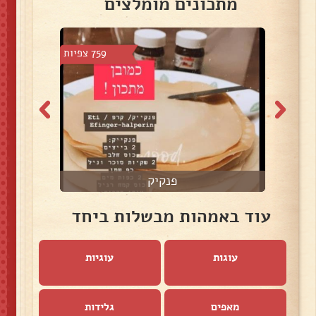
מתכונים מומלצים
 צפיות
759 צפיות
פנקיק
עוד באמהות מבשלות ביחד
עוגות
עוגיות
מאפים
גלידות