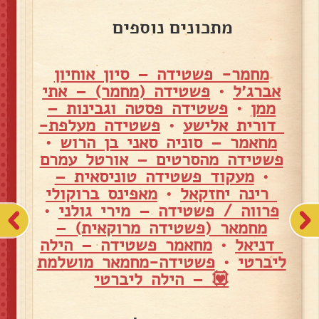
מתכונים נוספים
מחמר- פשטידה – סיון אוחיון
אברג׳ל
•
פשטידה (מחמר) – אתי
ממן
•
פשטידה פסטה וגבינות –
דורית אלישע
•
פשטידה מעלפת-
מחאמר – סוניה סאני בן הרוש
•
פשטידה מהסרטים – אורטל עמרם
•
מעקוד פשטידה טוניסאית –
רינה יחזקאל
•
מאפינס ברוקולי
פרווה / פשטידה – מירי גולני
•
מחמאר (פשטידה מרוקאית) –
דניאל
•
מחאמר פשטידה – הילה
ליברטי
•
פשטידה-מחמאר מושלמת
💟 – הילה ליברטי