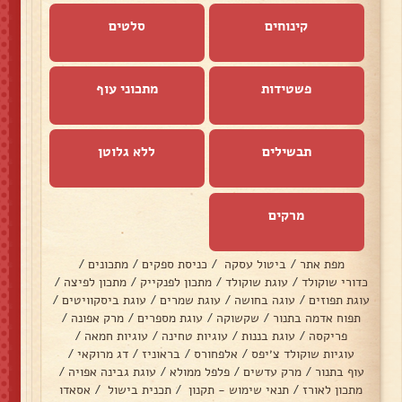
קינוחים
סלטים
פשטידות
מתכוני עוף
תבשילים
ללא גלוטן
מרקים
מפת אתר
/
ביטול עסקה
/
כניסת ספקים
/
מתכונים
/
כדורי שוקולד
/
עוגת שוקולד
/
מתכון לפנקייק
/
מתכון לפיצה
/
עוגת תפוזים
/
עוגה בחושה
/
עוגת שמרים
/
עוגת ביסקוויטים
/
תפוח אדמה בתנור
/
שקשוקה
/
עוגת מספרים
/
מרק אפונה
/
פריקסה
/
עוגת בננות
/
עוגיות טחינה
/
עוגיות חמאה
/
עוגיות שוקולד צ׳יפס
/
אלפחורס
/
בראוניז
/
דג מרוקאי
/
עוף בתנור
/
מרק עדשים
/
פלפל ממולא
/
עוגת גבינה אפויה
/
מתכון לאורז
/
תנאי שימוש - תקנון
/
תכנית בישול
/
אסאדו