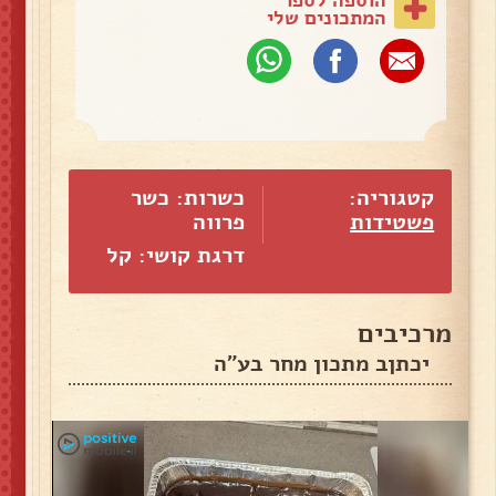
המתכונים שלי
קטגוריה:
כשרות: כשר
פשטידות
פרווה
דרגת קושי: קל
מרכיבים
יכתןב מתכון מחר בע"ה