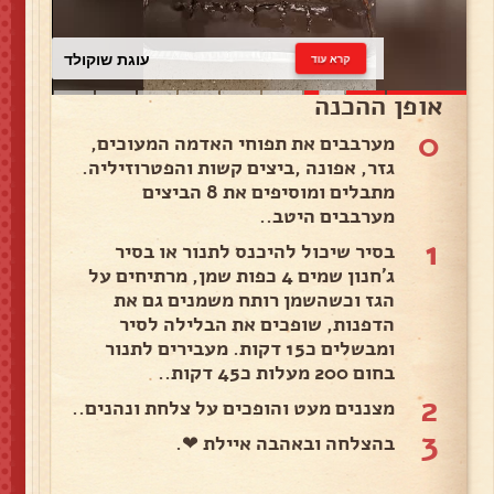
עוגת שוקולד
קרא עוד
אופן ההכנה
0
מערבבים את תפוחי האדמה המעוכים,
גזר, אפונה ,ביצים קשות והפטרוזיליה.
מתבלים ומוסיפים את 8 הביצים
מערבבים היטב..
1
בסיר שיכול להיכנס לתנור או בסיר
ג'חנון שמים 4 כפות שמן, מרתיחים על
הגז וכשהשמן רותח משמנים גם את
הדפנות, שופכים את הבלילה לסיר
ומבשלים כ15 דקות. מעבירים לתנור
בחום 200 מעלות כ45 דקות..
2
מצננים מעט והופכים על צלחת ונהנים..
3
בהצלחה ובאהבה איילת ❤.