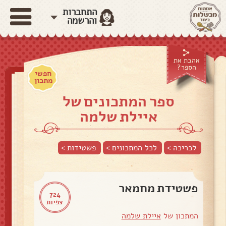
התחברות
והרשמה
אהבת את
הספר?
חפשי
מתכון
ספר המתכונים של
איילת שלמה
לכריכה >
לכל המתכונים >
פשטידות
>
פשטידת מחמאר
724
צפיות
המתכון של
איילת שלמה