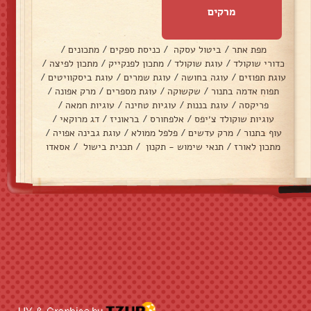
מרקים
מפת אתר
/
ביטול עסקה
/
כניסת ספקים
/
מתכונים
/
כדורי שוקולד
/
עוגת שוקולד
/
מתכון לפנקייק
/
מתכון לפיצה
/
עוגת תפוזים
/
עוגה בחושה
/
עוגת שמרים
/
עוגת ביסקוויטים
/
תפוח אדמה בתנור
/
שקשוקה
/
עוגת מספרים
/
מרק אפונה
/
פריקסה
/
עוגת בננות
/
עוגיות טחינה
/
עוגיות חמאה
/
עוגיות שוקולד צ׳יפס
/
אלפחורס
/
בראוניז
/
דג מרוקאי
/
עוף בתנור
/
מרק עדשים
/
פלפל ממולא
/
עוגת גבינה אפויה
/
מתכון לאורז
/
תנאי שימוש - תקנון
/
תכנית בישול
/
אסאדו