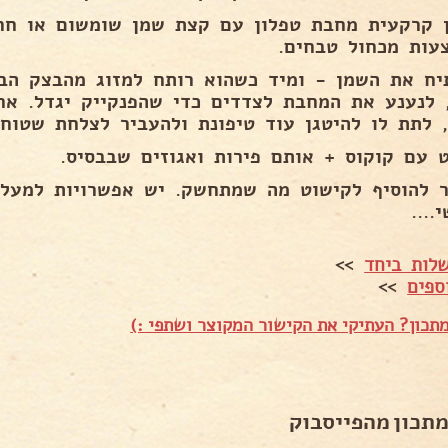
 קרקעית מחבת טפלון עם קצת שמן שומשום או חר
עות מכחול טבחים.
יח את השמן - ומיד כשהוא רותח למזוג מהבצק הבס
 לנענע את המחבת לצדדים כדי שהפנקייק יגדל. אח
, לתת לו להיטגן עוד טיפונת ולהעביר לצלחת שטוחה
 עם קוקוס + אותם פירות ואגוזים שבבסיס.
 להוסיף לקישוט מה שמתחשק. יש אפשרויות למעלה
....
לות ביחד
>>
ספים
>>
תכון? העתיקי את הקישור המקוצר ושתפי :)
מתכון מהפייסבוק