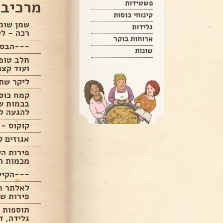
מרכיבי
פשטידות
קינוחי כוסות
שמן שומ
גלידות
רכה - לט
ארוחות בוקר
---הבסי
שונות
חלב טופו
ועוד קצת
ליקר שת
קמח כוס
בכמות שו
להגעה ל
קוקוס -
אגוזים ק
פירות הע
מכמות ה
---הקיש
לאלתר חו
פירות ש
תוספות ל
גלידה, ד