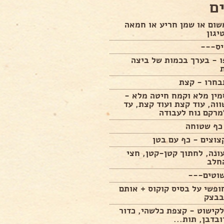
ם
שום או שמן חריע או חמאה
יגון
ס---
 - בערך בכמות של ביצה
בחרו - קצת
מין מלא וקמח חיטה מלא -
וה, עוד קצת ועוד קצת, עד
מרקם נוח לעבודה
 כף שטוחה
צוצים - כף עם בטן
ונה, לחתוך קטן-קטן, חצי
חלב
וטים---
פשי על בסיס קוקוס + אותם
בבצק
קישוט - קצפת כלשהי, כדור
ובדבן, תות...