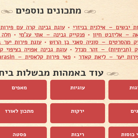
מתכונים נוספים
ת יבשים – אילנית בניזרי
•
עוגת גבינה קרה עם פירות
אה – אליזבט חיון
•
פנקייק גבינה – אתי עג'מי
•
חלה 
יק מהסרטים – סוניה סאני בן הרוש
•
עוגת פירות יער ב
ק (חביתיות) – זהר מנדל
•
עוגת גבינה אפויה בציפוי קר
ירות יער – ליאת קאדר
•
פאי פירות קלאסית – Shuly Asulin Karasin
עוד באמהות מבשלות ביח
גות
עוגיות
מאפים
ים
ירקות
מתכון לאורז
 כוסות
ריבות
פסטה