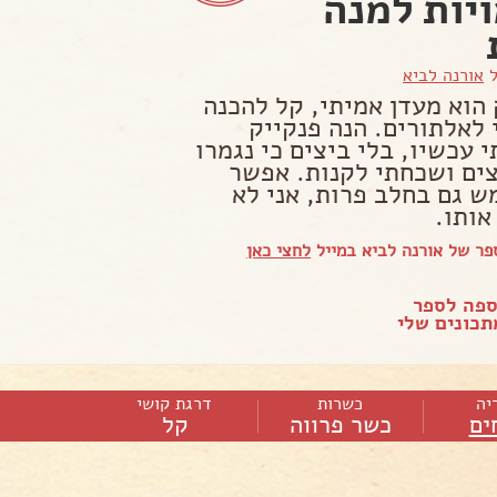
יות למנה
ל
אורנה לביא
 הוא מעדן אמיתי, קל להכנה
 לאלתורים. הנה פנקייק
 עכשיו, בלי ביצים כי נגמרו
צים ושכחתי לקנות. אפשר
 גם בחלב פרות, אני לא
אותו.
ר של אורנה לביא במייל
לחצי כאן
ספה לספר
כונים שלי
יה
כשרות
דרגת קושי
ים
כשר פרווה
קל