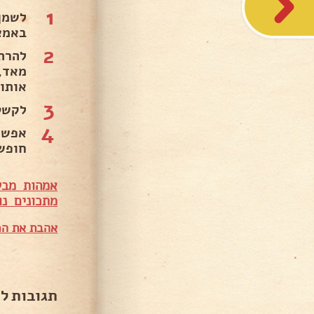
1
לשמן
באמצ
2
להרת
מאד,
אותו
3
לקשט
4
אפשר
חופשי
אמהות מבש
מתכונים נו
אהבת את המ
תגובות ל