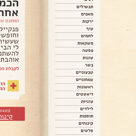
הכמו
תבשילים
אחת
מאפים
המתכון ש
ירקות
פנקייק
עוף
וחופשי
לחמים
שעשיתי
משקאות
לי הבי
פסטה
להשתמש
אוהבת 
עוגות
בשר
לקבלת הספ
טבעוניים
צמחוניים
הו
ראשונות
המת
דיאטטים
עוגיות
לילדים
קטגור
קינוח
תוספות
קינוחים
סלטים