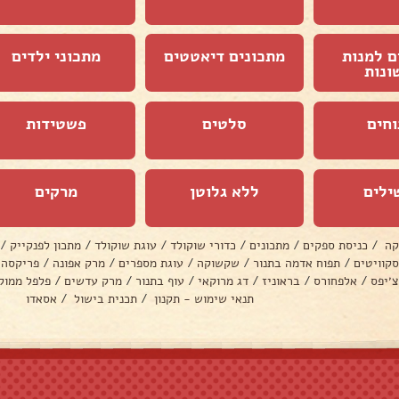
ם למנות
מתכונים דיאטטים
מתכוני ילדים
ונות
וחים
סלטים
פשטידות
ילים
ללא גלוטן
מרקים
קה
/
כניסת ספקים
/
מתכונים
/
כדורי שוקולד
/
עוגת שוקולד
/
מתכון לפנקייק
/
סקוויטים
/
תפוח אדמה בתנור
/
שקשוקה
/
עוגת מספרים
/
מרק אפונה
/
פריקסה
צ׳יפס
/
אלפחורס
/
בראוניז
/
דג מרוקאי
/
עוף בתנור
/
מרק עדשים
/
פלפל ממול
תנאי שימוש - תקנון
/
תכנית בישול
/
אסאדו