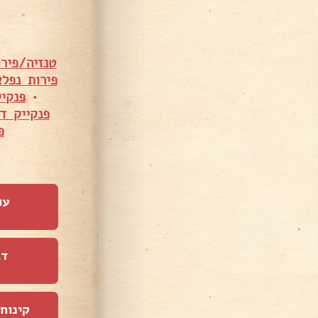
טנזיה/פירו
פירות נפל
•
פנקי
פנקייק ד
פ
עו
דג
קינוחי