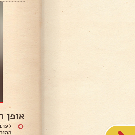
אופן ה
0
לערב
ההור