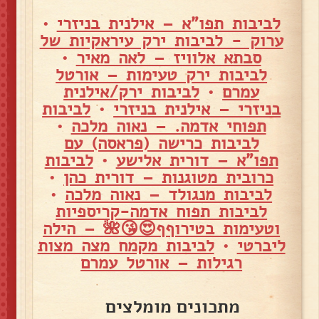
לביבות תפו"א – אילנית בניזרי
•
ערוק - לביבות ירק עיראקיות של
סבתא אלוויז – לאה מאיר
•
לביבות ירק טעימות – אורטל
עמרם
•
לביבות ירק/אילנית
בניזרי – אילנית בניזרי
•
לביבות
תפוחי אדמה. – נאוה מלכה
•
לביבות כרישה (פראסה) עם
תפו"א – דורית אלישע
•
לביבות
כרובית מטוגנות – דורית כהן
•
לביבות מנגולד – נאוה מלכה
•
לביבות תפוח אדמה-קריספיות
וטעימות בטירוףף😍😘🌺 – הילה
ליברטי
•
לביבות מקמח מצה מצות
רגילות – אורטל עמרם
מתכונים מומלצים