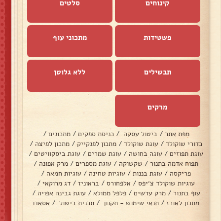
קינוחים
סלטים
פשטידות
מתכוני עוף
תבשילים
ללא גלוטן
מרקים
מפת אתר
/
ביטול עסקה
/
כניסת ספקים
/
מתכונים
/
כדורי שוקולד
/
עוגת שוקולד
/
מתכון לפנקייק
/
מתכון לפיצה
/
עוגת תפוזים
/
עוגה בחושה
/
עוגת שמרים
/
עוגת ביסקוויטים
/
תפוח אדמה בתנור
/
שקשוקה
/
עוגת מספרים
/
מרק אפונה
/
פריקסה
/
עוגת בננות
/
עוגיות טחינה
/
עוגיות חמאה
/
עוגיות שוקולד צ׳יפס
/
אלפחורס
/
בראוניז
/
דג מרוקאי
/
עוף בתנור
/
מרק עדשים
/
פלפל ממולא
/
עוגת גבינה אפויה
/
מתכון לאורז
/
תנאי שימוש - תקנון
/
תכנית בישול
/
אסאדו