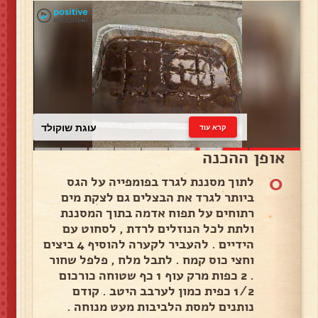
עוגת שוקולד
קרא עוד
אופן ההכנה
0
לתוך מסננת לגרד בפומפייה על הגס
ביותר לגרד את הבצלים גם לצקת מים
רתוחים על תפוח אדמה בתוך המסננת
ולתת לכל הנוזלים לרדת , לסחוט עם
הידיים . להעביר לקערה להוסיף 4 ביצים
וחצי כוס קמח . לתבל מלח , פלפל שחור
. 2 כפות מרק עוף 1 כף שטוחה כורכום
1/2 כפית כמון לערבב היטב . קודם
נותנים למסת הלביבות מעט מנוחה .