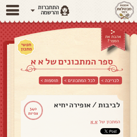
התחברות
והרשמה
אהבת את
הספר?
חפשי
מתכון
ספר המתכונים של א א
לכריכה >
לכל המתכונים >
תוספות
>
לביבות / אופירה יחיא
340
צפיות
המתכון של
א א