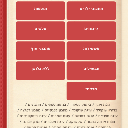
מתכוני ילדים
תוספות
קינוחים
סלטים
פשטידות
מתכוני עוף
תבשילים
ללא גלוטן
מרקים
מפת אתר
/
ביטול עסקה
/
כניסת ספקים
/
מתכונים
/
כדורי שוקולד
/
עוגת שוקולד
/
מתכון לפנקייק
/
מתכון לפיצה
/
עוגת תפוזים
/
עוגה בחושה
/
עוגת שמרים
/
עוגת ביסקוויטים
/
תפוח אדמה בתנור
/
שקשוקה
/
עוגת מספרים
/
מרק אפונה
/
פריקסה
/
עוגת בננות
/
עוגיות טחינה
/
עוגיות חמאה
/