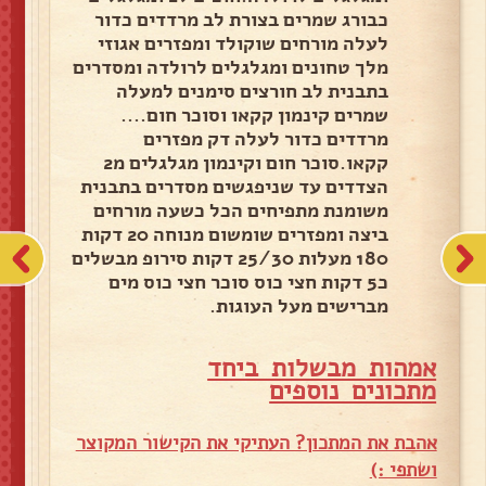
כבורג שמרים בצורת לב מרדדים כדור
לעלה מורחים שוקולד ומפזרים אגוזי
מלך טחונים ומגלגלים לרולדה ומסדרים
בתבנית לב חורצים סימנים למעלה
שמרים קינמון קקאו וסוכר חום....
מרדדים כדור לעלה דק מפזרים
קקאו.סוכר חום וקינמון מגלגלים מ2
הצדדים עד שניפגשים מסדרים בתבנית
משומנת מתפיחים הכל כשעה מורחים
ביצה ומפזרים שומשום מנוחה 20 דקות
180 מעלות 25/30 דקות סירופ מבשלים
כ5 דקות חצי כוס סוכר חצי כוס מים
מברישים מעל העוגות.
אמהות מבשלות ביחד
מ
תכונים נוספים
אהבת את המתכון? העתיקי את הקישור המקוצר
ושתפי :)