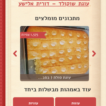
עוגת שוקולד – דורית אלישע
מתכונים מומלצים
 צפיות
1,575 צפיות
עוגת סולת ( בסב...
עוד באמהות מבשלות ביחד
עוגות
עוגיות