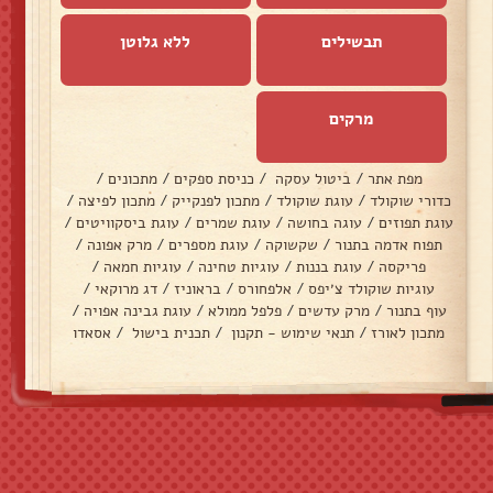
תבשילים
ללא גלוטן
מרקים
מפת אתר
/
ביטול עסקה
/
כניסת ספקים
/
מתכונים
/
כדורי שוקולד
/
עוגת שוקולד
/
מתכון לפנקייק
/
מתכון לפיצה
/
עוגת תפוזים
/
עוגה בחושה
/
עוגת שמרים
/
עוגת ביסקוויטים
/
תפוח אדמה בתנור
/
שקשוקה
/
עוגת מספרים
/
מרק אפונה
/
פריקסה
/
עוגת בננות
/
עוגיות טחינה
/
עוגיות חמאה
/
עוגיות שוקולד צ׳יפס
/
אלפחורס
/
בראוניז
/
דג מרוקאי
/
עוף בתנור
/
מרק עדשים
/
פלפל ממולא
/
עוגת גבינה אפויה
/
מתכון לאורז
/
תנאי שימוש - תקנון
/
תכנית בישול
/
אסאדו