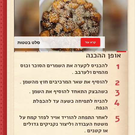
כרוב לבן
קרא עוד
אופן ההכנה
1
להכניס לקערה את השמרים הסוכר וכוס
מהמים ולערבב .
2
להוסיף את שאר המרכיבים חוץ מהשמן .
3
כשהבצק התאחד להוסיף את השמן .
4
להניח לתפיחה כשעה עד להכפלת
הנפח.
5
לאחר התפחה להוריד אויר לפזר קמח על
משטח העבודה וליצור נקניקים גדולים
או קטנים .