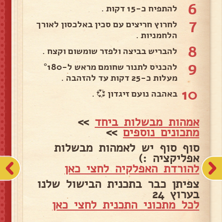
6
להתפיח כ-15 דקות .
7
לחרוץ חריצים עם סכין באלכסון לאורך
הלחמניות .
8
להבריש בביצה ולפזר שומשום וקצח .
9
להכניס לתנור שחומם מראש ל-°180
מעלות כ-25 דקות עד להזהבה .
10
באהבה נועם זיגדון 💞 .
אמהות מבשלות ביחד
>>
מתכונים נוספים
>>
סוף סוף יש לאמהות מבשלות
אפליקציה :)
להורדת האפלקיה לחצי כאן
צפיתן כבר בתכנית הבישול שלנו
בערוץ 24
לכל מתכוני התכנית לחצי כאן