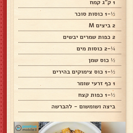
1 ק"ג קמח
½-1 כוסות סוכר
2 ביצים M
2 כפות שמרים יבשים
¼-2 כוסות מים
½ כוס שמן
½-1 כוס צימוקים בהירים
1 כף זרעי שומר
½-1 כפות קצח
ביצה ושומשום - להברשה