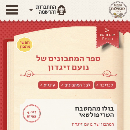
התחברות
והרשמה
אהבת את
הספר?
חפשי
מתכון
ספר המתכונים של
נועם זיגדון
לכריכה >
לכל המתכונים >
עוגיות
>
בולו מהמטבח
4,017
הטריפולטאי
צפיות
המתכון של
נועם זיגדון