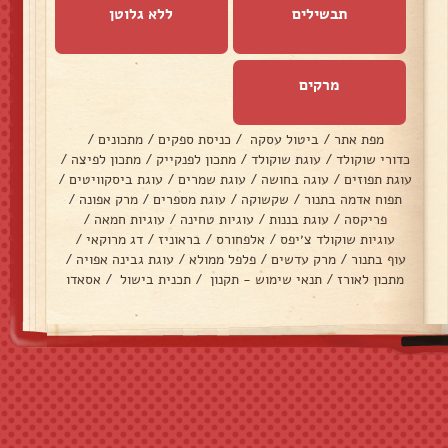
תבשילים
ללא גלוטן
מרקים
מפת אתר
/
ביטול עסקה
/
כניסת ספקים
/
מתכונים
/
כדורי שוקולד
/
עוגת שוקולד
/
מתכון לפנקייק
/
מתכון לפיצה
/
עוגת תפוזים
/
עוגה בחושה
/
עוגת שמרים
/
עוגת ביסקוויטים
/
תפוח אדמה בתנור
/
שקשוקה
/
עוגת מספרים
/
מרק אפונה
/
פריקסה
/
עוגת בננות
/
עוגיות טחינה
/
עוגיות חמאה
/
עוגיות שוקולד צ׳יפס
/
אלפחורס
/
בראוניז
/
דג מרוקאי
/
עוף בתנור
/
מרק עדשים
/
פלפל ממולא
/
עוגת גבינה אפויה
/
מתכון לאורז
/
תנאי שימוש - תקנון
/
תכנית בישול
/
אסאדו