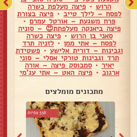
הרוש
•
פיצה מעלפת כשרה
לפסח – לילך טייב
•
פיצה בצורת
פרח משגעת – אורטל עמרם
•
פיצה ביאנקה מעלפתת😍 – סוניה
סאני בן הרוש
•
פיצה כשרה
לפסח – אתי ממן
•
לזניה תרד
וגבינות – דורית אלישע
•
פשטידת
תרד וגבינות טורקי אסלי – סוני
יאיר
•
סמבוסק פיצה – אורה
ארגוב
•
פיצה האט – אתי עג'מי
מתכונים מומלצים
4 צפיות
536 צפיות