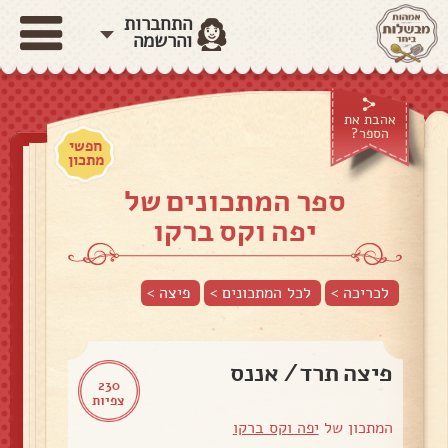
התחברות
והרשמה
אהבת את
הספר?
חפשי
מתכון
ספר המתכונים של
יפה וקס ברקו
לכריכה >
לכל המתכונים >
פיצה
>
פיצה תרד/ אננס
230
צפיות
המתכון של
יפה וקס ברקו