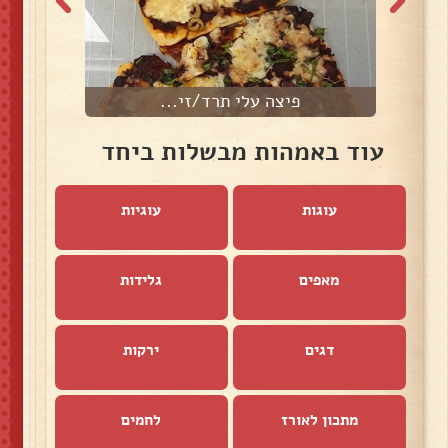
פיצה עלי תרד/זי...
פ
עוד באמהות מבשלות ביחד
עוגות
עוגיות
מאפים
גלידות
דגים
ירקות
מתכון לאורז
לחמים