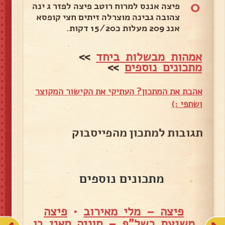
0
פיצה אננס למרוח רוטב פיצה לפזר ג ינה
צהובה גבינה מוצרלה זיתים חצי קופסא
אננ 209 מעלות כ15/20 דקות.
אמהות מבשלות ביחד
>>
מתכונים נוספים
>>
אהבת את המתכון? העתיקי את הקישור המקוצר
ושתפי :)
תגובות למתכון מהפייסבוק
מתכונים נוספים
פיצה – מלי מאירוב
•
פיצה
משגעת כשל"פ – סוניה סאני בן