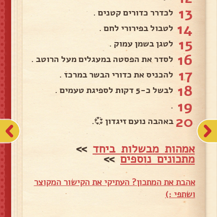
13
לכדרר כדורים קטנים .
14
לטבול בפירורי לחם .
15
לטגן בשמן עמוק .
16
לסדר את הפסטה במעגלים מעל הרוטב .
17
להכניס את כדורי הבשר במרכז .
18
לבשל כ-5 דקות לספיגת טעמים .
19
.
20
באהבה נועם זיגדון 💞.
אמהות מבשלות ביחד
>>
מתכונים נוספים
>>
אהבת את המתכון? העתיקי את הקישור המקוצר
ושתפי :)