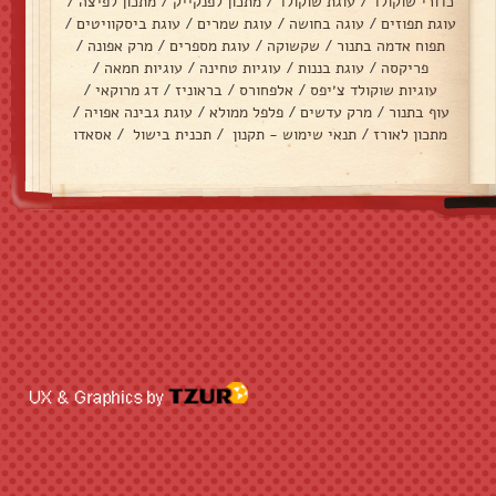
כדורי שוקולד
/
עוגת שוקולד
/
מתכון לפנקייק
/
מתכון לפיצה
/
עוגת תפוזים
/
עוגה בחושה
/
עוגת שמרים
/
עוגת ביסקוויטים
/
תפוח אדמה בתנור
/
שקשוקה
/
עוגת מספרים
/
מרק אפונה
/
פריקסה
/
עוגת בננות
/
עוגיות טחינה
/
עוגיות חמאה
/
עוגיות שוקולד צ׳יפס
/
אלפחורס
/
בראוניז
/
דג מרוקאי
/
עוף בתנור
/
מרק עדשים
/
פלפל ממולא
/
עוגת גבינה אפויה
/
מתכון לאורז
/
תנאי שימוש - תקנון
/
תכנית בישול
/
אסאדו