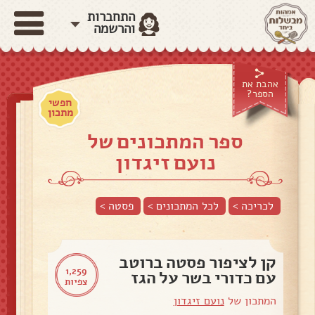
התחברות
והרשמה
אהבת את
הספר?
חפשי
מתכון
ספר המתכונים של
נועם זיגדון
לכריכה >
לכל המתכונים >
פסטה
>
קן לציפור פסטה ברוטב
1,259
עם כדורי בשר על הגז
צפיות
המתכון של
נועם זיגדון