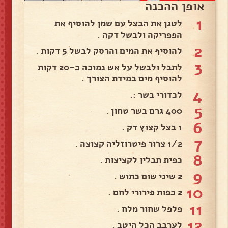
אופן ההכנה
1
לטגן את הבצל עם שמן להוסיף את
הפפריקה ולבשל דקה .
2
להוסיף את המים והרסק לבשל 5 דקות .
3
לתבל ולבשל על אש נמוכה כ-20 דקות
להוסיף מים במידת הצורך .
4
לכדורי בשר :.
5
400 גרם בשר טחון .
6
1 בצל קצוץ דק .
7
1/2 צרור פיטרוזליה קצוצה .
8
כפית תבלין לקציצות .
9
2 שיני שום כתוש .
10
2 כפות פירורי לחם .
11
פלפל שחור מלח .
12
לערבב הכל היטב .