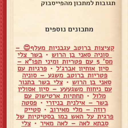
תגובות למתכון מהפייסבוק
מתכונים נוספים
קציצות ברוטב עגבניות מעלף😍 –
סוניה סאני בן הרוש
•
בשר צלי
מס' 5 עם פטריות ומיני תפו"א –
סיון אוחיון אברג׳ל
•
פרגיות עם
פטריות ברוטב משגע – סוניה
סאני בן הרוש
•
צלי בשר בתנור
עם ניחוח משגעעע – סיון אסולין
מלול
•
תחתיות ארטישוק עם
בשר – אילנית בניזרי
•
פסטה
רוזה – מלי מאירוב
•
סטייק
פרגית על האש כמו בסטיקיות של
סבתא לאה – לאה מאיר
•
צלי