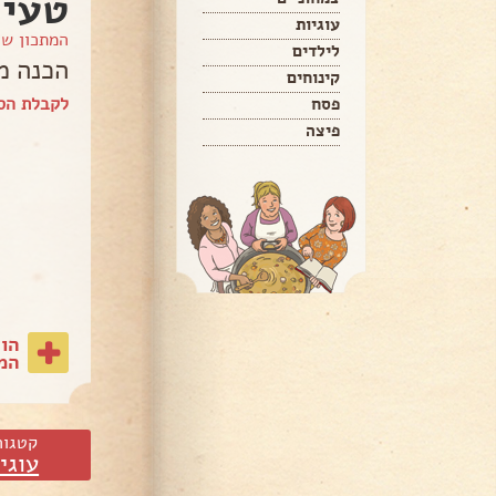
טעימ
עוגיות
המתכון ש
לילדים
הכנה מ
קינוחים
לקבלת הספר של
פסח
פיצה
הו
המת
קטגור
עוגי