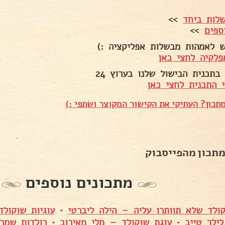
לות ביחד
>>
ספים
>>
ש לאמהות מבשלות אפליקציה :)
פלקיה לחצי כאן
בתכנית הבישול שלנו בערוץ 24
 התכנית לחצי כאן
תכון? העתיקי את הקישור המקוצר ושתפי :)
מתכון מהפייסבוק
מתכונים נוספים
ולד שלא תוותרו עליה – הילה ליברטי
•
עוגיות שוקולד
ילך טייב
•
עוגת שוקולד – מלי מאירוב
•
רולדות שמר