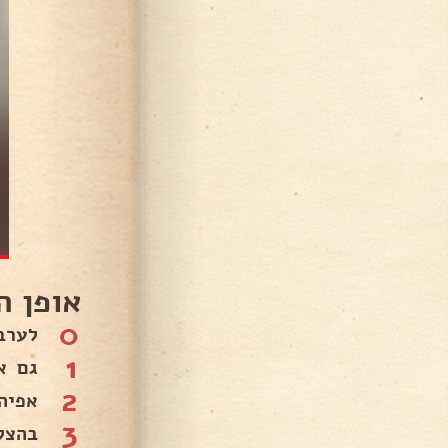
אופן ה
0
לערב
1
גם א
2
אפיה בחום 
3
בהצל