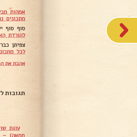
אמהות מבש
מתכונים נו
סוף סוף י
להורדת הא
צפיתן כבר 
לכל מתכוני
אהבת את המ
תגובות ל
עוגת שוק
חמאה) – ל