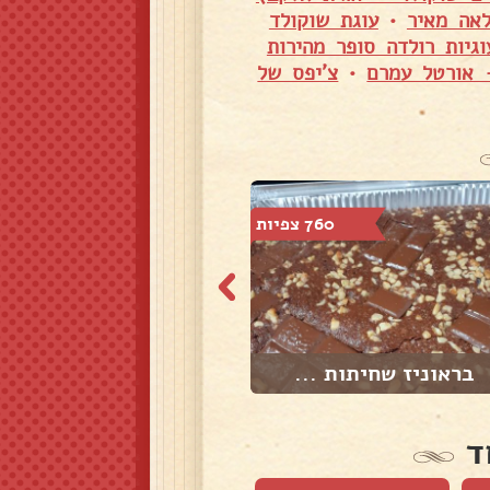
אה מאיר
•
עוגת שוקולד
וגיות רולדה סופר מהירות
 אורטל עמרם
•
צ'יפס של
760 צפיות
676 צפיות
בראוניז שחיתות ...
פנקייקים🥞
ד