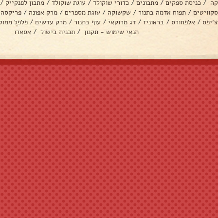
קה
/
כניסת ספקים
/
מתכונים
/
כדורי שוקולד
/
עוגת שוקולד
/
מתכון לפנקייק
/
סקוויטים
/
תפוח אדמה בתנור
/
שקשוקה
/
עוגת מספרים
/
מרק אפונה
/
פריקסה
צ׳יפס
/
אלפחורס
/
בראוניז
/
דג מרוקאי
/
עוף בתנור
/
מרק עדשים
/
פלפל ממול
תנאי שימוש - תקנון
/
תכנית בישול
/
אסאדו