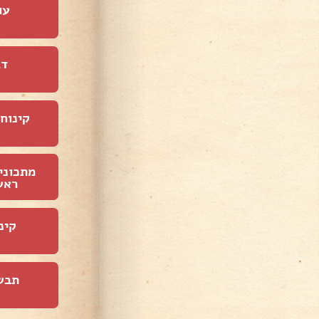
עו
דג
קינוחי
מתכוני
ראש
קינ
תבש