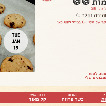
ות 🍪🍪
ל
גילי Gili
הירה וקלה :)
 גילי Gili במייל
לחצי כאן
ספה לספר
כונים שלי
יה
כשרות
דרגת קושי
ות
כשר פרווה
קל מאוד