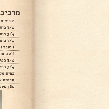
מרכיבי
2 ביצים
3/4 כוס סוכר לבן
3/4 כוס סוכר חום
3/4 כוס שמן
1 סוכר וניל
½2 כוסות קמח
3/4 כפית אפיה
3/4 כפית סודה לשתיה
כפית מל
חפיסת ש
180 מעלות 12 דקות