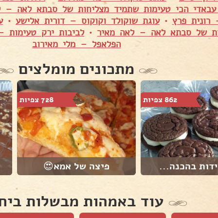
 עבאדי הכי טעימות שתמיד מצליחות של סבתא לאה – ל
 רונית פרץ
•
עוגת שוקולד וקוקוס – דורית אלישע
•
ע
ות של סבתא לאה – לאה מאיר
•
לביבות ירק טעימות –
הפלאפל – מלי מאירוב
מתכונים מומלצים
862 צפיות
728 צפיות
דות בהכנה...
פיצה של אמא😍
עוד באמהות מבשלות ביח