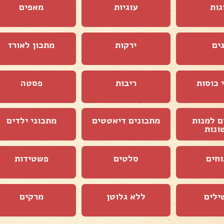
גות
עוגיות
מאפים
ים
ירקות
מתכון לאורז
 כוסות
ריבות
פסטה
ם למנות
מתכונים דיאטטים
מתכוני ילדים
ונות
וחים
סלטים
פשטידות
ילים
ללא גלוטן
מרקים