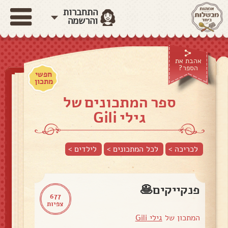
התחברות
והרשמה
אהבת את
הספר?
חפשי
מתכון
ספר המתכונים של
גילי Gili
לכריכה >
לכל המתכונים >
לילדים
>
פנקייקים🥞
677
צפיות
המתכון של
גילי Gili