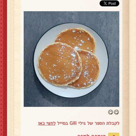
😋😋
לקבלת הספר של גילי Gili במייל
לחצי כאן
הוספה לספר