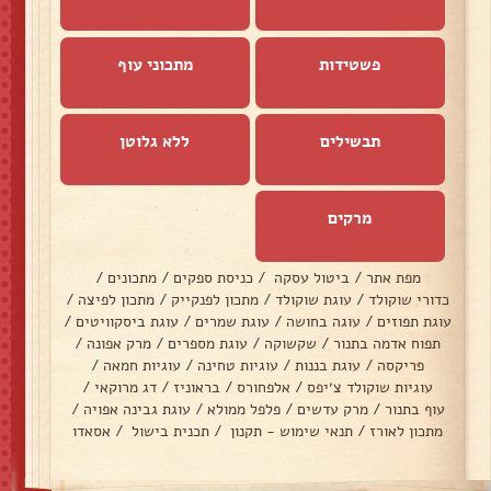
פשטידות
מתכוני עוף
תבשילים
ללא גלוטן
מרקים
מפת אתר
/
ביטול עסקה
/
כניסת ספקים
/
מתכונים
/
כדורי שוקולד
/
עוגת שוקולד
/
מתכון לפנקייק
/
מתכון לפיצה
/
עוגת תפוזים
/
עוגה בחושה
/
עוגת שמרים
/
עוגת ביסקוויטים
/
תפוח אדמה בתנור
/
שקשוקה
/
עוגת מספרים
/
מרק אפונה
/
פריקסה
/
עוגת בננות
/
עוגיות טחינה
/
עוגיות חמאה
/
עוגיות שוקולד צ׳יפס
/
אלפחורס
/
בראוניז
/
דג מרוקאי
/
עוף בתנור
/
מרק עדשים
/
פלפל ממולא
/
עוגת גבינה אפויה
/
מתכון לאורז
/
תנאי שימוש - תקנון
/
תכנית בישול
/
אסאדו