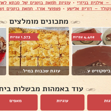
 – אילנית בניזרי
•
עוגיות חמאת בוטנים של סבתא לאה
קולד – דורית אלישע
•
פצפוצי אורז, חמאת בוטנים וש
מתכונים מומלצים
4,402 צפיות
1,573 צפיות
ביסקוויט ע...
עוגת שכבות במיל...
עוד באמהות מבשלות ביח
גות
עוגיות
מאפים