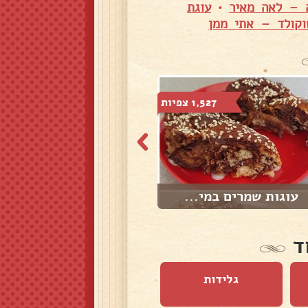
 – לאה מאיר
•
עוגת
וקולד – אתי ממן
1,527 צפיות
1,575 צפיות
עוגות שמרים במי...
עוגת סולת ( בסב...
ד
גלידות