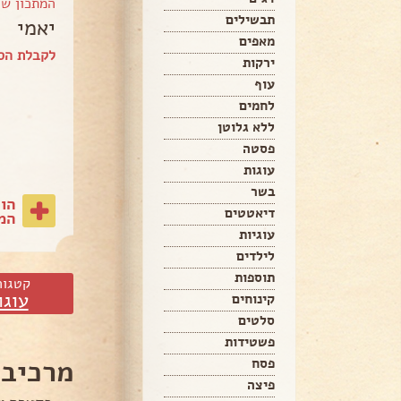
המתכון ש
תבשילים
יאמי
מאפים
לקבלת הספ
ירקות
עוף
לחמים
ללא גלוטן
פסטה
עוגות
בשר
הו
דיאטטים
המת
עוגיות
לילדים
תוספות
קטגור
עוגו
קינוחים
סלטים
פשטידות
מרכיבי
פסח
פיצה