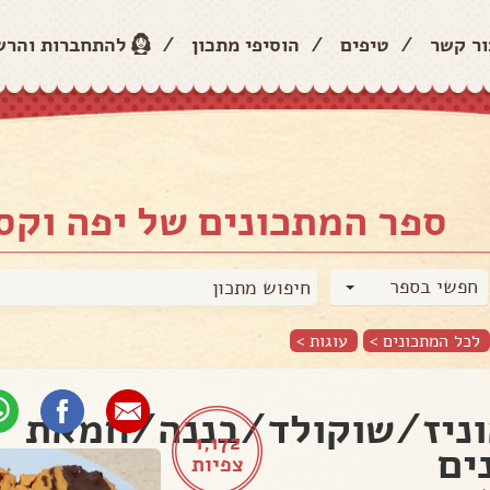
ור קשר
/
טיפים
/
הוסיפי מתכון
/
להתחברות והר
ספר המתכונים של יפה וקס
חפשי בספר
לכל המתכונים >
עוגות
>
ניז/שוקולד/בננה/חמאת
1,172
ים
צפיות