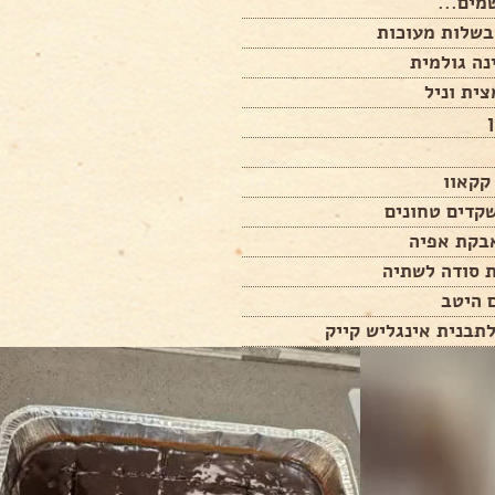
מים...
ית וניל
 היטב
תבנית אינגליש קייק