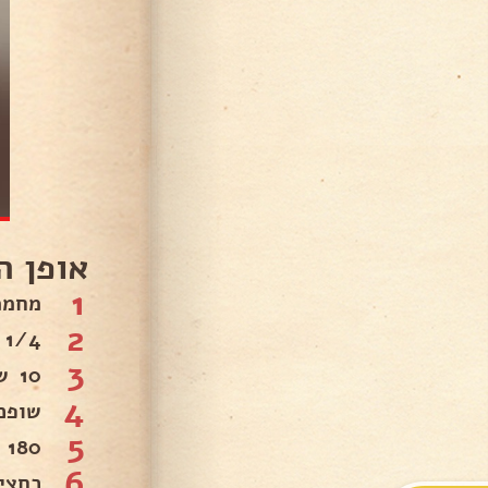
אופן ה
1
מחממ
2
1/4 כוס חמאת בוטנים.
3
10 שניות במיקרוגל.
4
שופכ
5
180 מעלות.
6
כחצי