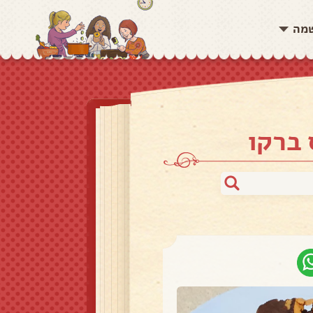
שמה
 ברקו