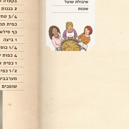
בקערה ש
שיבולת שועל
2 בננות בשלות מעוכות
שונות
3/4 טחינה גולמית
כפית תמצ
כף סילאן
1 ביצה
1/4 כוס קקאוו
4 כפות שקדים טחונים
1 כפית אבקת אפיה
1/2 כפית סודה לשתיה
מערבבים
שופכים ל