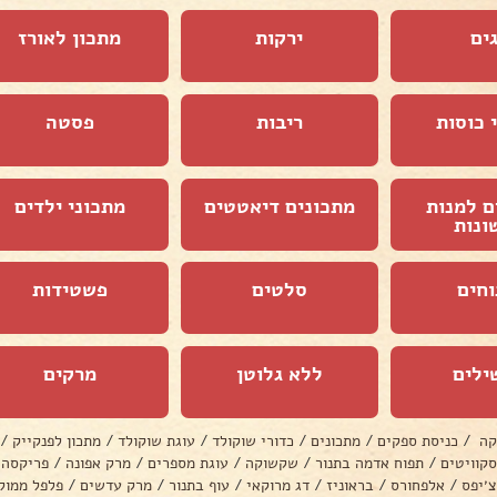
ים
ירקות
מתכון לאורז
 כוסות
ריבות
פסטה
ם למנות
מתכונים דיאטטים
מתכוני ילדים
ונות
וחים
סלטים
פשטידות
ילים
ללא גלוטן
מרקים
קה
/
כניסת ספקים
/
מתכונים
/
כדורי שוקולד
/
עוגת שוקולד
/
מתכון לפנקייק
/
סקוויטים
/
תפוח אדמה בתנור
/
שקשוקה
/
עוגת מספרים
/
מרק אפונה
/
פריקסה
צ׳יפס
/
אלפחורס
/
בראוניז
/
דג מרוקאי
/
עוף בתנור
/
מרק עדשים
/
פלפל ממול