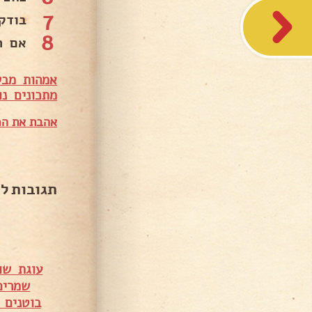
7
בודק
8
אם ה
אמהות מבש
מ
תכונים נו
אהבת את המ
תגובות ל
עוגת שו
שמרים
בוטנים 